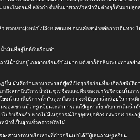
วัน และในตอนที่ หลิวกำ ตื่นขึ้นมาพวกหัวหน้าทีมต่างๆก็หันมาปล
พวกเขามุ่งหน้าไปถึงเขตชนบท ถนนค่อยๆง่ายต่อการเดินทาง ไม่
มันที่อยู่ใกล้กับเรือนจำ
ถานีน้ำมันอยู่ไกลจากเรือนจำไม่มาก แต่เขาก็ตัดสินระยะทางอย่าง
้น มันคือร้านอาหารฟาสต์ฟู้ดที่เปิดธุรกิจก่อนที่จะเกิดภัยพิบัติอ
็มาถึงสถานีบริการน้ำมัน ซูเหจียนและทีมของเขารับผิดชอบในการเต
ระโยชน์ สถานีบริการน้ำมันดูเหมือนว่า จะมีปัญหาเล็กน้อยในการเติม
มของเขา แม้ว่าซูเหจียนจะสามารถแก้ปัญหาเกี่ยวกับการเติมน้ำม
างไปยังเรือนจำ หากไม่มีเหตุการณ์ใดๆจุดหยุดพักของพวกเขาจะอยู่ท
หน้าที่เป็นฐานชั่วคราวหรือไม่
ารจะสามารถหาเรือเหาะที่อ่าวกรีนเปาได้?”ผู้เล่นถามซูเหจียน