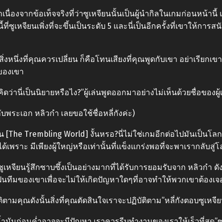
นื่องจากข้อเท็จจริงที่ว่าซูเหจียนนั้นเป็นผู้นำกิลในเกมก่อนหน้านี
่ซูเหจียนเพิ่งที่จะขึ้นเป็นระดับ 5 และนี่เป็นอีกครั้งที่เขาให้กา
 สิ่งหนึ่งที่คุณควรเปลี่ยน ก็คือโทนเสียงที่คุณพูดกับเขา อย่าเรียกเ
มของเขา
่านี่เป็นนิยายหรือไง?”ผู้เล่นพูดออกมาอย่างไม่เห็นด้วยชื่อของผู้เล
ับพระเอก หลิวกำ เลยขอใช้ชื่อหลี่กังค่ะ)
he Trembling World] งั้นหรอ?นี่ไม่ใช่เกมอีกต่อไปมันเป็นโลกคู่ข
้เพราะ มีเพียงผู้ใหญ่หรือเท่านั้นที่แข็งแกร่งพอที่จะพาเรากลับสู
ูเหจียนรู้สึกซาบซึ้งเป็นอย่างมากที่ได้รับการยอมรับจาก หลิวกำ ดัง
ฝึกฝนทีมของเขาเพื่อจะไม่ให้เกิดปัญหาใดๆที่อาจทำให้พวกเขาต้อง
ิตามคุณดังนั้นสิ่งที่คุณตัดสินใจเราจะปฏิบัติตาม”หลี่กังตอบซูเหจี
ิมน้ำมันก่อนค่ำอาจจะมีปัญหา เราควรรีบทำงานของเราให้เร็วที่สุ