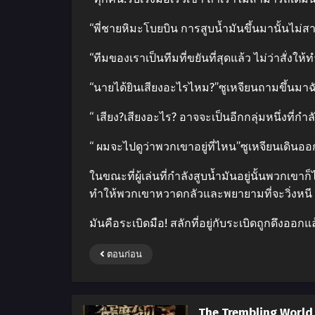
“พี่ชายหิมะโบยบิน การสูบน้ำมันขึ้นมานั้นไม่
“ทีมของเราเป็นทีมที่ขยันที่สุดแล้ว ไม่ว่าสั่ง
“นายได้ยินเสียงอะไรไหม?”ซูเหจียนถามขึ้นมาฉั
“ เสียง?เสียงอะไร? อาจจะเป็นอีกกลุ่มหนึ่งที่กำ
“ ผมจะไปดูว่าพวกเขาอยู่ที่ไหน”ซูเหจียนเดิ
ในขณะที่ผู้เล่นที่กำลังสูบน้ำมันอยู่นั้นพวกเขา
ทำให้พวกเขาหวาดกลัวและพยายามที่จะวิ่งหนี 
มันคือระเบิดมือ! สลักที่อยู่กับระเบิดถูกดึงออกแล
ตอนก่อน
The Trembling World