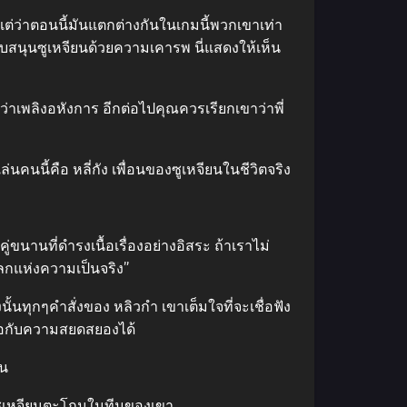
้ แต่ว่าตอนนี้มันแตกต่างกันในเกมนี้พวกเขาเท่า
รสนับสนุนซูเหจียนด้วยความเคารพ นี่แสดงให้เห็น
ขาว่าเพลิงอหังการ อีกต่อไปคุณควรเรียกเขาว่าพี่
่นคนนี้คือ หลี่กัง เพื่อนของซูเหจียนในชีวิตจริง
นานที่ดำรงเนื้อเรื่องอย่างอิสระ ถ้าเราไม่
่โลกแห่งความเป็นจริง”
นั้นทุกๆคำสั่งของ หลิวกำ เขาเต็มใจที่จะเชื่อฟัง
เจอกับความสยดสยองได้
ยน
ด”ซูเหจียนตะโกนในทีมของเขา