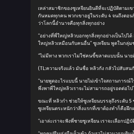
เหล่าสมาชิกของซูเหจียนยินดีที่จะปฏิบัติตามเขาเ
กันหมดทุกคน พวกเขาอยู่ในระดับ 4 จนถึงตอนนี้ที
ว่าโลกนี้อำนาจคือทุกสิ่งทุกอย่าง
“อย่างที่พี่ใหญ่หลิวบอกทุกสิ่งทุกอย่างเป็นไปได้
ใหญ่หลิวเหมือนกับคนอื่น” ซูเหจียน พูดในกลุ่
“ไม่มีทาง พวกเราไม่ใช่คนขี้ขลาดแบบนั้น นายคิดว
(TL:ความจริงแล้ว มันชื่อ หลิวกัง กลัวไปสับสนก
“นายพูดอะไรแบบนี้ นายไม่เข้าใจสถานการณ์ใน [T
พึ่งพาพี่ใหญ่หลิวเราจะไม่สามารถอยู่รอดต่อไปได
ขณะที่ หลิวกำ ช่วยให้ซูเหจียนบรรลุถึงระดับ 5 ซ
ซูเหจียนตระหนักว่าสิ่งแรกที่เขาต้องทำก็คือ
“เอาล่ะเราจะฟังพี่ชายซูเหจียน เราจะเลือกปฏิบัต
“ทุกคน!รีบเร่งมือเร็วเข้า ถ้าเราไม่สามารถเต