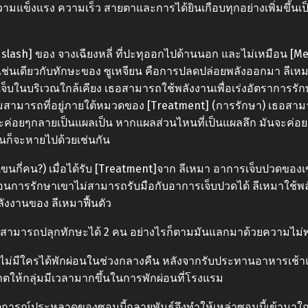
ามแข็งแรง ความเร็ว สายตาและการได้ยินเกือบทุกอย่างเพิ่มขึ้น
nd slash] ของ จางเฉียงหลี่ ที่ปะทุออกไปด้านนอก และไม่เหมือน [M
็นเช่นเดียวกับทักษะของ ซูเหจียน คือการปลดปล่อยพลังออกมา 
ดเจ็บในบริเวณใกล้เคียง เธอสามารถใช้พลังงานเพื่อเร่งอัตราการ
มสามารถที่อยู่ภายใต้หมวดของ [Treatment] (การรักษา) เธอสาม
ค่อยๆกลายเป็นแผลเป็น หากแผลส่วนไหนที่เป็นแผลลึก มันจะค่อ
ันก็จะหายไปด้วยเช่นกัน
ขนกี่คน?) เมื่อได้รับ [Treatment]จาก ลีเหมา อาการเจ็บปวดของเ
 ก่อนการรักษาเขาไม่สามารถรับมือกับอาการเจ็บปวดได้ ลีเหมาใช้พ
ลังงานของ ลีเหมาฟื้นตัว
้ที่สามารถปลุกทักษะได้ 2 คน อย่างไรก็ตามมันแลกมาด้วยความไม่พอ
งไม่มีใครได้พักผ่อนในช่วงกลางคืน หลังจากรับประทานอาหารเช้าแ
ตให้กลุ่มมีเวลามากขึ้นในการพักผ่อนที่โรงแรม
การณ์ประหลาดของซอมบี้กลายพันธุ์จึงทำให้เหล่าซอมบี้เข้ามาใกล