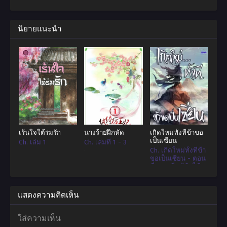
ขาของเขามีการผสมรวมกันแข็งแกร่งพอๆกับโลหะ ด้วยหมัดเดียว
ของเขาสามารถทำลายต้นไม้ได้อย่างง่ายดายและด้วยการเตะที่เขา
สามารถทำลายกำแพงลงได้ ด้วยการโกงเช่นนี้ หลิวกำตัดสินใจที่จะ
นิยายแนะนำ
เล่นต่อแทนที่จะอธิษฐานขอความช่วยเหลือเช่นเดียวกับคนอื่นๆ เพื่อ
ดำเนินการต่อในโลกเสมือนนี้ เขาต้องกลายเป็นผู้เล่นที่แข็งแกร่งที่สุด
อย่างไรก็ตามหลังจากนั้นในไม่ช้าเขาก็ค้นพบว่าเกมนี้ไม่เป็นเพียงแค่
เกม…
เร้นใจใต้ร่มรัก
นางร้ายฝึกหัด
เกิดใหม่ทั้งทีข้าขอ
เป็นเซียน
Ch. เล่ม 1
Ch. เล่มที่ 1 - 3
Ch. เกิดใหม่ทั้งทีข้า
ขอเป็นเซียน - ตอน
ที่ 280 ที่แท้ข้าก็คือ
แสดงความคิดเห็น
ใส่ความเห็น