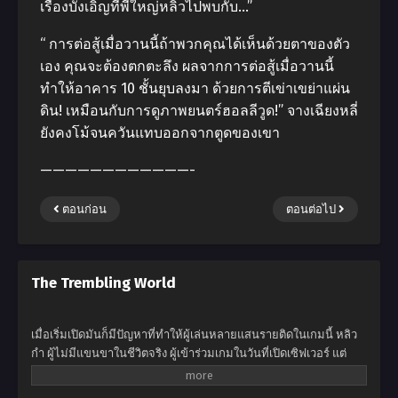
เรื่องบังเอิญที่พี่ใหญ่หลิวไปพบกับ…”
“ การต่อสู้เมื่อวานนี้ถ้าพวกคุณได้เห็นด้วยตาของตัว
เอง คุณจะต้องตกตะลึง ผลจากการต่อสู้เมื่อวานนี้
ทำให้อาคาร 10 ชั้นยุบลงมา ด้วยการตีเข่าเขย่าแผ่น
ดิน! เหมือนกับการดูภาพยนตร์ฮอลลีวูด!” จางเฉียงหลี่
ยังคงโม้จนควันแทบออกจากตูดของเขา
————————————-
ตอนก่อน
ตอนต่อไป
The Trembling World
เมื่อเริ่มเปิดมันก็มีปัญหาที่ทำให้ผู้เล่นหลายแสนรายติดในเกมนี้ หลิว
กำ ผู้ไม่มีแขนขาในชีวิตจริง ผู้เข้าร่วมเกมในวันที่เปิดเซิฟเวอร์ แต่
ระบบเกิดข้อผิดพลาดมันได้ยอมรับแขนขาเทียมของเขา ทำให้พวก
มันนำไปใช้ได้ในเกมอย่างสมบูรณ์แบบ เมื่ออยู่ในโลกของเกม แขน