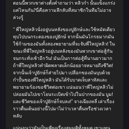
ตอนนี้พวกเขาต่างตั้งคำถามว่า หลิวกำ นั้นแข็งแกร่ง
แค่ไหนกัน?นี่คือความลึกลับที่สมาชิกในทีมไม่อาจ
ล่วงรู้
“ พี่ใหญ่หลิวนั่งอยู่บนหลังของปูยักษ์และใช้หมัดเดียว
ทุบไปบนกระดองของปูยักษ์ จากนั้นมันโกรธมากมัน
ใช้ก้ามของมันทั้งสองพยายามที่จะจับพี่ใหญ่หลิว! ใน
ขณะที่พี่ใหญ่หลิวอยู่บนหลังของมันพวกเขาต่อสู้กัน
จนกระทั่งเช้าอีกวัน! มันเป็นการต่อสู้ที่นานยาวมาก
ถ้าพี่ใหญ่หลิวทำผิดพลาดเล็กน้อยอาจหมายถึงชีวิต!
จากนั้นเจ้าปูยักษ์ก็ส่ายไปมา เปลือกของมันบุบด้วย
กำปั้นของพี่ใหญ่หลิว มันได้รับบาดเจ็บสาหัสและ
พยายามร้องขอชีวิตต่อเขา แน่นอนว่าพี่ใหญ่หลิวไม่
ปล่อยมันไปเขาโยนระเบิดเข้าไปในปากของมัน บูม!
และชีวิตของเจ้าปู่ยักษ์ก็จบลง!” จางเฉียงหลี่ เล่าเรื่อง
ราวตื่นเต้นอย่างนี้ไปมาไม่ว่าเวลาตื่นหรือช่วงเวลา
หลับ
แน่นอนว่ามันเป็นเพียงเรื่องสมมุติทั้งหมด เขาแทน