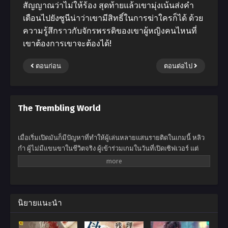
สัญญาณว่าไม่ให้ร้อง สุดท้ายแล้วเขามุ่งเน้นส่งคํา
เตือนไปยังซูนีน่าว่าเขามีสิทธิ์ในการฆ่าใครก็ได้ ด้วย
ความรู้สึกราวกับจักรพรรดิของเขาผู้หญิงคนไหนที่
เขาต้องการเขาจะต้องได้!
ตอนก่อน
ตอนต่อไป
The Trembling World
เมื่อเริ่มเปิดมันก็มีปัญหาที่ทำให้ผู้เล่นหลายแสนรายติดในเกมนี้ หลิว
กำ ผู้ไม่มีแขนขาในชีวิตจริง ผู้เข้าร่วมเกมในวันที่เปิดเซิฟเวอร์ แต่
ระบบเกิดข้อผิดพลาดมันได้ยอมรับแขนขาเทียมของเขา ทำให้พวก
มันนำไปใช้ได้ในเกมอย่างสมบูรณ์แบบ เมื่ออยู่ในโลกของเกม แขน
ขาของเขามีการผสมรวมกันแข็งแกร่งพอๆกับโลหะ ด้วยหมัดเดียว
ของเขาสามารถทำลายต้นไม้ได้อย่างง่ายดายและด้วยการเตะที่เขา
สามารถทำลายกำแพงลงได้ ด้วยการโกงเช่นนี้ หลิวกำตัดสินใจที่จะ
นิยายแนะนำ
เล่นต่อแทนที่จะอธิษฐานขอความช่วยเหลือเช่นเดียวกับคนอื่นๆ เพื่อ
ดำเนินการต่อในโลกเสมือนนี้ เขาต้องกลายเป็นผู้เล่นที่แข็งแกร่งที่สุด