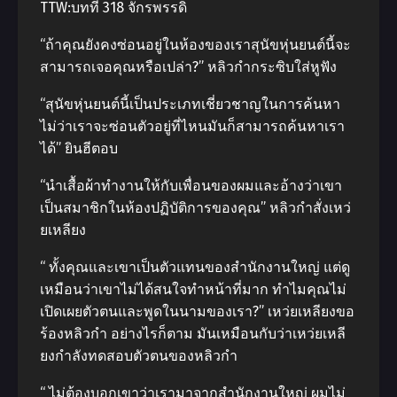
TTW:บทที่ 318 จักรพรรดิ
“ถ้าคุณยังคงซ่อนอยู่ในห้องของเราสุนัขหุ่นยนต์นี้จะ
สามารถเจอคุณหรือเปล่า?” หลิวกํากระซิบใส่หูฟัง
“สุนัขหุ่นยนต์นี้เป็นประเภทเชี่ยวชาญในการค้นหา
ไม่ว่าเราจะซ่อนตัวอยู่ที่ไหนมันก็สามารถค้นหาเรา
ได้” ยินฮีตอบ
“นําเสื้อผ้าทํางานให้กับเพื่อนของผมและอ้างว่าเขา
เป็นสมาชิกในห้องปฏิบัติการของคุณ” หลิวกําสั่งเหว่
ยเหลียง
“ ทั้งคุณและเขาเป็นตัวแทนของสํานักงานใหญ่ แต่ดู
เหมือนว่าเขาไม่ได้สนใจทําหน้าที่มาก ทําไมคุณไม่
เปิดเผยตัวตนและพูดในนามของเรา?” เหว่ยเหลียงขอ
ร้องหลิวกํา อย่างไรก็ตาม มันเหมือนกับว่าเหว่ยเหลี
ยงกําลังทดสอบตัวตนของหลิวกํา
“ ไม่ต้องบอกเขาว่าเรามาจากสํานักงานใหญ่ ผมไม่