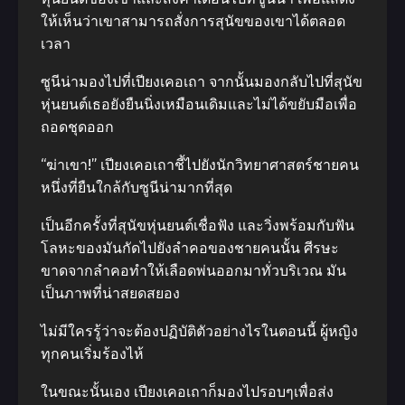
ให้เห็นว่าเขาสามารถสั่งการสุนัขของเขาได้ตลอด
เวลา
ซูนีน่ามองไปที่เปียงเคอเถา จากนั้นมองกลับไปที่สุนัข
หุ่นยนต์เธอยังยืนนิ่งเหมือนเดิมและไม่ได้ขยับมือเพื่อ
ถอดชุดออก
“ฆ่าเขา!” เปียงเคอเถาชี้ไปยังนักวิทยาศาสตร์ชายคน
หนึ่งที่ยืนใกล้กับซูนีน่ามากที่สุด
เป็นอีกครั้งที่สุนัขหุ่นยนต์เชื่อฟัง และวิ่งพร้อมกับฟัน
โลหะของมันกัดไปยังลําคอของชายคนนั้น ศีรษะ
ขาดจากลําคอทําให้เลือดพ่นออกมาทั่วบริเวณ มัน
เป็นภาพที่น่าสยดสยอง
ไม่มีใครรู้ว่าจะต้องปฏิบัติตัวอย่างไรในตอนนี้ ผู้หญิง
ทุกคนเริ่มร้องไห้
ในขณะนั้นเอง เปียงเคอเถาก็มองไปรอบๆเพื่อส่ง