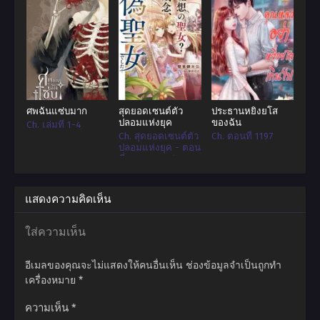
อย่างไรก็ตามหลังจากนั้นในไม่ช้าเขาก็ค้นพบว่าเกมนี้ไม่เป็นเพียงแค่
เกม…
ศพฉันแซ่บมาก
สุดยอดเซนต์ตัว
ประธานหยิ่งยโส
ปลอมแห่งยุค
ของฉัน
Ch. เล่มที่ 1-4
Ch. สุดยอดเซนต์ตัว
Ch. ตอนที่ 1197
ปลอมแห่งยุค - ตอน
ที่ 107 Sequel
เซนต์เก๊ตะลุยญี่ปุ่น 7
แสดงความคิดเห็น
ใส่ความเห็น
อีเมลของคุณจะไม่แสดงให้คนอื่นเห็น
ช่องข้อมูลจำเป็นถูกทำ
เครื่องหมาย
*
ความเห็น
*