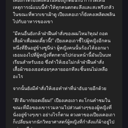
เสียงกรีดร้องดังลั่นในห้องถูกต้อนรับ การได้เห็น
เหตุการณ์แบบนี้ทําให้ทุกคนตกตะลึงและสะพรึงกลัว
ในขณะที่พวกเขาเฝ้าดู เปียงเคอเถาก็ยังคงเพลิดเพลิน
ไปกับอาหารของเขา
“มีคนอื่นยังกล้าฝ่าฝืนคําสั่งของผมไหม?คุณ! ถอด
เสื้อผ้าเพื่อผมเดี๋ยวนี้!” เปียงเคอเถาชี้ไปผู้หญิงอีกคน
หนึ่งที่ยืนอยู่ข้างซูนีน่า ผู้หญิงคนนั้นร้องไห้ออกมา
เธอมองไปที่ผู้หญิงที่ตกตายไปก่อนหน้านี้มันเป็นบท
เรียนสําหรับเธอ ซึ่งทําให้เธอไม่กล้าฝ่าฝืนคําสั่ง
เสื้อผ้าของเธอค่อยๆคลายออกทีละชิ้นจนไม่เหลือ
อะไร
จากนั้นยังมีคําสั่งให้เธอทําท่าที่น่าอับอายอีกด้วย
“ดี! ดีมาก!ยอดเยี่ยม!” เปียงเคอเถา ตะโกนคําชมใน
ขณะที่มือของเขารวมลามไปส่วนต่างๆของผู้หญิงที่
นั่งอยู่ข้างๆเขา อย่างไรก็ตาม ดวงตาของเปียงเคอเถา
ก็เปลี่ยนจากนักวิทยาศาสตร์ผู้หญิงที่กําลังแก้ผ้าอยู่ไป