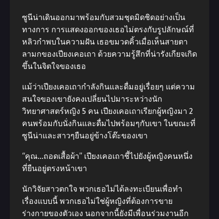
ซูนีน่าเดินออกมาพร้อมกับสวมชุดมิดชิดอย่างเป็น
ทางการ การแสดงออกของเธอไม่ตรงกับรูปลักษณ์ที่
หลิวกําพบในความฝัน เธอขมวดคิ้วเมื่อเห็นสายตา
ลามกของเปียงเคอเถา ด้วยความรู้สึกที่น่ารังเกียจเกิด
ขึ้นในจิตใจของเธอ
แม้ว่าเปียงเคอเถากําลังกินและดื่มอยู่เรื่อยๆ แต่ความ
สนใจของเขายังคงเปลี่ยนไปมาระหว่างนัก
วิทยาศาสตร์หญิง 5 คน เปียงเคอเถาเรียกผู้หญิงมา 2
คนพร้อมกับนั่งกินและดื่มไปพร้อมๆกับเขา ในขณะที่
ซูนีน่าและสาวๆยืนอยู่ข้างโต๊ะของเขา
“คุณ…ถอดเสื้อผ้า” เปียงเคอเถาชี้ไปยังผู้หญิงคนหนึ่ง
ที่ยืนอยู่ตรงหน้าเขา
นักวิจัยสาวตกใจ พวกเธอไม่ได้ลงทะเบียนเพื่อทํา
เรื่องแบบนี้ พวกเธอไม่ใช่ผู้หญิงที่ต้องการขาย
ร่างกายของตัวเอง นอกจากนี้ยังมีเพื่อนร่วมงานอีก