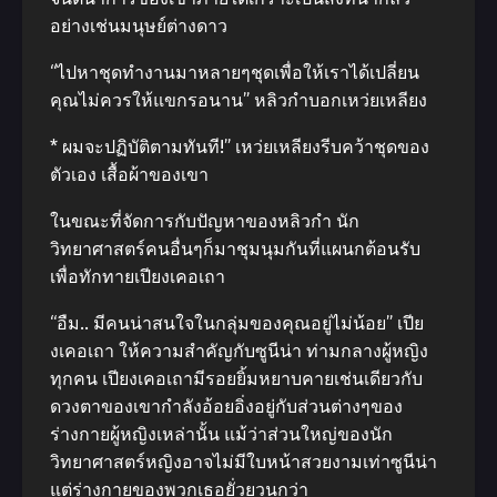
อย่างเช่นมนุษย์ต่างดาว
“ไปหาชุดทํางานมาหลายๆชุดเพื่อให้เราได้เปลี่ยน
คุณไม่ควรให้แขกรอนาน” หลิวกําบอกเหว่ยเหลียง
* ผมจะปฏิบัติตามทันที!” เหว่ยเหลียงรีบคว้าชุดของ
ตัวเอง เสื้อผ้าของเขา
ในขณะที่จัดการกับปัญหาของหลิวกํา นัก
วิทยาศาสตร์คนอื่นๆก็มาชุมนุมกันที่แผนกต้อนรับ
เพื่อทักทายเปียงเคอเถา
“อืม.. มีคนน่าสนใจในกลุ่มของคุณอยู่ไม่น้อย” เปีย
งเคอเถา ให้ความสําคัญกับซูนีน่า ท่ามกลางผู้หญิง
ทุกคน เปียงเคอเถามีรอยยิ้มหยาบคายเช่นเดียวกับ
ดวงตาของเขากําลังอ้อยอิ่งอยู่กับส่วนต่างๆของ
ร่างกายผู้หญิงเหล่านั้น แม้ว่าส่วนใหญ่ของนัก
วิทยาศาสตร์หญิงอาจไม่มีใบหน้าสวยงามเท่าซูนีน่า
แต่ร่างกายของพวกเธอยั่วยวนกว่า