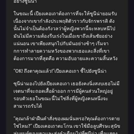
อย่างซูนีน่า
ในขณะนี้ เปียงเคอเถาต้องการที่จะให้ซูนีน่ายอมรับ
เนื่องจากเขากําลังประพฤติตัวราวกับจักรพรรดิ ดัง
นั้นไม่จําเป็นต้องกังวลว่าผู้หญิงพวกนี้จะหลบหนีไป
มันไม่มีความต้องรีบเร่งในเมื่อเขาถึงเส้นชัยอย่าง
แน่นอน เขาเพียงสนุกไปกับมันอย่างช้าๆ เริ่มจา
กการทําลายความหวังของพวกเธอและสิ่งที่เขา
ต้องการมากที่สุดคือ ความอับอายและความสิ้นหวัง
“OK! ถึงตาคุณแล้ว!”เปียงเคอเถา ชี้ไปยังซูนีน่า
ซุนีน่ามองไปยังเปียงเคอเถา เธอยังคงนิ่งสงบเธอไม่มี
เจตนาที่จะถอดเสื้อผ้าออก การมีผู้คนส่วนใหญ่อยู่
รอบตัวเธอในขณะนี้ไม่ใช่สิ่งที่ผู้หญิงคนหนึ่งจะ
สามารถรับได้
“คุณกล้าฝ่าฝืนคําสั่งของผมนั่นหรอ?คุณต้องการตาย
ใช่ไหม?” เปียงเคอเถาตะโกน เขาใช้มือลูบศีรษะสุนัข
หุ่นยนต์ของเขาและส่งคําเตือนไปที่ซูนีน่า เพื่อแสดง