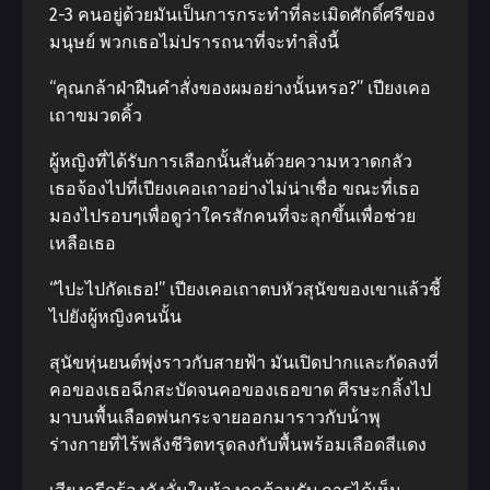
2-3 คนอยู่ด้วยมันเป็นการกระทําที่ละเมิดศักดิ์ศรีของ
มนุษย์ พวกเธอไม่ปรารถนาที่จะทําสิ่งนี้
“คุณกล้าฝ่าฝืนคําสั่งของผมอย่างนั้นหรอ?” เปียงเคอ
เถาขมวดคิ้ว
ผู้หญิงที่ได้รับการเลือกนั้นสั่นด้วยความหวาดกลัว
เธอจ้องไปที่เปียงเคอเถาอย่างไม่น่าเชื่อ ขณะที่เธอ
มองไปรอบๆเพื่อดูว่าใครสักคนที่จะลุกขึ้นเพื่อช่วย
เหลือเธอ
“ไปะไปกัดเธอ!” เปียงเคอเถาตบหัวสุนัขของเขาแล้วชี้
ไปยังผู้หญิงคนนั้น
สุนัขหุ่นยนต์พุ่งราวกับสายฟ้า มันเปิดปากและกัดลงที่
คอของเธอฉีกสะบัดจนคอของเธอขาด ศีรษะกลิ้งไป
มาบนพื้นเลือดพ่นกระจายออกมาราวกับน้ําพุ
ร่างกายที่ไร้พลังชีวิตทรุดลงกับพื้นพร้อมเลือดสีแดง