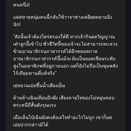
คนหนึ่ง!
แต่สหายหนุ่มคนนี้กลับใช้วาจาช่างเหยียดหยามยิ่ง
นัก!
“ดังนั้นเจ้าต้องไตร่ตรองให้ดี หากเจ้ากินผลวิญญาณ
เต๋าลูกนี้เข้าไป ชั่วชีวิตนี้ของเจ้าจะไม่สามารถทะลวง
ข้ามอาณาจักรนภาสวรรค์ได้อีกตลอดกาล
อาณาจักรนภาสวรรค์นี้แม้จะนับเป็นยอดเซียนระดับ
สูงในมหาพิภพที่อยู่ภายนอก แต่ก็ยังไม่ถือเป็นขุมพลัง
ไร้เทียมทานที่แท้จริง”
เย่หยวนเอ่ยขึ้นน้ำเสียงเย็น
ด้านข้างฉินเทียนอีกฝั่ง เสียงหายใจของโม่หยุนหอบ
ตระหนี่ถี่สั้นดังรุนแรง
เมื่อเห็นไป๋เฉินยังคงลังเลใจทำอะไรไม่ถูก เขาก็อด
เอ่ยปากกล่าวมิได้