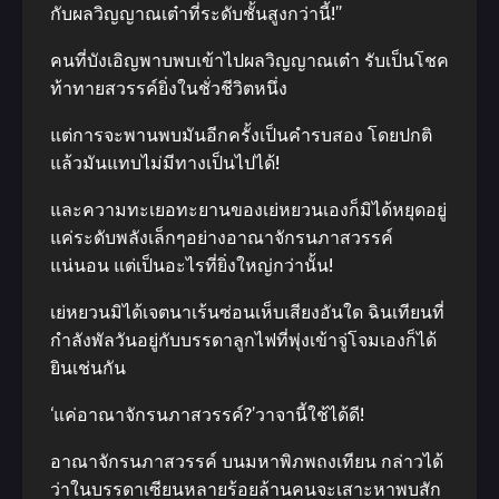
กับผลวิญญาณเต๋าที่ระดับชั้นสูงกว่านี้!”
คนที่บังเอิญพาบพบเข้าไปผลวิญญาณเต๋า รับเป็นโชค
ท้าทายสวรรค์ยิ่งในชั่วชีวิตหนึ่ง
แต่การจะพานพบมันอีกครั้งเป็นคำรบสอง โดยปกติ
แล้วมันแทบไม่มีทางเป็นไปได้!
และความทะเยอทะยานของเย่หยวนเองก็มิได้หยุดอยู่
แค่ระดับพลังเล็กๆอย่างอาณาจักรนภาสวรรค์
แน่นอน แต่เป็นอะไรที่ยิ่งใหญ่กว่านั้น!
เย่หยวนมิได้เจตนาเร้นซ่อนเห็บเสียงอันใด ฉินเทียนที่
กำลังพัลวันอยู่กับบรรดาลูกไฟที่พุ่งเข้าจู่โจมเองก็ได้
ยินเช่นกัน
‘แค่อาณาจักรนภาสวรรค์?’วาจานี้ใช้ได้ดี!
อาณาจักรนภาสวรรค์ บนมหาพิภพถงเทียน กล่าวได้
ว่าในบรรดาเซียนหลายร้อยล้านคนจะเสาะหาพบสัก