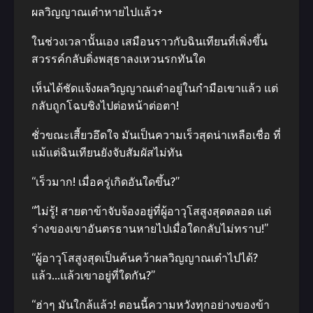
ผลวิญญาณเต๋าหายไปแล้ว+
ในช่วงเวลานั้นเอง เสมือนราวกับฉินเทียนที่เพิ่งขึ้น
สวรรค์กลับดิ่งพสุธาลงเหวนรกทันใด
เห็นได้ชัดแจ้งผลวิญญาณเต๋าอยู่ในกำมือเขาแล้ว แต่
กลับถูกโฉบชิงไปต่อหน้าต่อตา!
ชั่วขณะเสี้ยวอึดใจ มันเป็นความเร็วสุดน่าเหลือเชื่อ ที่
แม้แต่ฉินเทียนยังจับสัมผัสไม่ทัน
“เร็วมาก! เมื่อครู่เกิดอันใดขึ้น?”
“ไม่รู้! สายตาข้าจับจ้องอยู่ที่ผู้อาวุโสสูงสุดตลอด แต่
ร่างของเขาอันตรธานหายไปเมื่อใดกลับไม่ทราบ!”
“ผู้อาวุโสสูงสุดเป็นค้นคว้าผลวิญญาณเต๋าไปได้?
แล้ว…แล้วเขาอยู่ที่ใดกัน?”
“ฮ่าๆ มันใกล้แล้ว! ตอนนี้ความหวังทุกอย่างของข้า