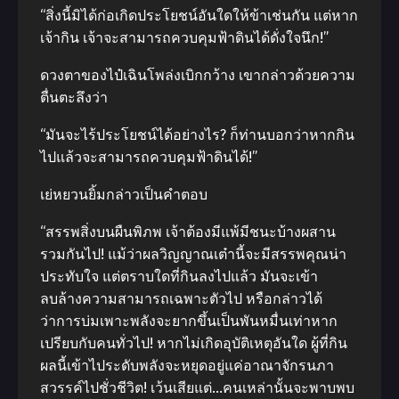
“สิ่งนี้มิได้ก่อเกิดประโยชน์อันใดให้ข้าเช่นกัน แต่หาก
เจ้ากิน เจ้าจะสามารถควบคุมฟ้าดินได้ดั่งใจนึก!”
ดวงตาของไป๋เฉินโพล่งเบิกกว้าง เขากล่าวด้วยความ
ตื่นตะลึงว่า
“มันจะไร้ประโยชน์ได้อย่างไร? ก็ท่านบอกว่าหากกิน
ไปแล้วจะสามารถควบคุมฟ้าดินได้!”
เย่หยวนยิ้มกล่าวเป็นคำตอบ
“สรรพสิ่งบนผืนพิภพ เจ้าต้องมีแพ้มีชนะบ้างผสาน
รวมกันไป! แม้ว่าผลวิญญาณเต๋านี้จะมีสรรพคุณน่า
ประทับใจ แต่ตราบใดที่กินลงไปแล้ว มันจะเข้า
ลบล้างความสามารถเฉพาะตัวไป หรือกล่าวได้
ว่าการบ่มเพาะพลังจะยากขึ้นเป็นพันหมื่นเท่าหาก
เปรียบกับคนทั่วไป! หากไม่เกิดอุบัติเหตุอันใด ผู้ที่กิน
ผลนี้เข้าไประดับพลังจะหยุดอยู่แค่อาณาจักรนภา
สวรรค์ไปชั่วชีวิต! เว้นเสียแต่…คนเหล่านั้นจะพาบพบ