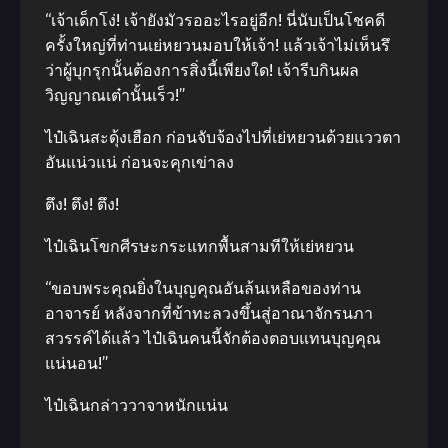
“เจ้าเด็กโง่! เจ้ายังมัวรออะไรอยู่อีก! นี่นับเป็นโชคดี
ครั้งใหญ่ที่ท่านเย่หยวนมอบให้เจ้า! แล้วเจ้าไม่เห็นรึ
ว่าผู้บุกรุกนั้นต้องการสิ่งนี้เพียงใด! เจ้ารีบกินผล
วิญญาณเต๋านั้นเร็ว!”
ไป๋เฉินสะดุ้งเฮือก ก่อนจับจ้องไปที่เย่หยวนด้วยแววตา
อันแน่วแน่ ก่อนจะคุกเข่าลง
ตึง! ตึง! ตึง!
ไป๋เฉินโขกศีรษะกระแทกพื้นสามทีให้เย่หยวน
“ขอบพระคุณยิ่งในบุญคุณอันล้นเหลือของท่าน
อาจารย์ หลังจากที่ข้าทะลวงขึ้นสู่อาณาจักรนภา
สวรรค์ได้แล้ว ไป๋เฉินคนนี้จักต้องตอบแทนบุญคุณ
แน่นอน!”
ไป๋เฉินกล่าววาจาหนักแน่น
…………………………………