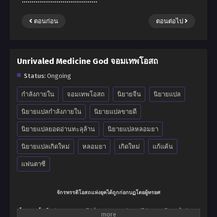
ตอนก่อน
ตอนต่อไป
Unrivaled Medicine God จอมเทพโอสถ
Status:
Ongoing
กำลังภายใน
จอมเทพโอสถ
นิยายจีน
นิยายแปล
นิยายแปลกำลังภายใน
นิยายแปลขายดี
นิยายแปลยอดอ่านทะลุล้าน
นิยายแปลหลอมยา
นิยายแปลเกิดใหม่
หลอมยา
เกิดใหม่
แก้แค้น
แฟนตาซี
จักรพรรดิโอสถแห่งยุคได้ถูกก่อกบฏโดยผู้ทรยศ
ตั้งแต่บัดนั้นเป็นต้นมา…แผ่นดินไร้ซึ่งนาม ฉิงหยุนซี และผู้ได้รับ แพรไหมหมื่นปี ก่อน