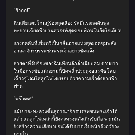
“ย๊ากก!”
ฉินเทียนตะโกนกู่ร้องสุดเสียง รัศมีแรงกดดันพุ่ง
ทะยานเฉียดฟ้าย่านสวรรค์สุดขอบพิภพในอึดใจเดียว!
แรงกดดันที่เพิ่มทวีเป็นกลิ่นอายแห่งสุดยอดขุมพลัง
อาณาจักรบรรพชนพระเจ้าอย่างชัดแจ้ง
สายตาที่จับจ้องของฉินเทียนลึกล้ำเฉียบคม ดาบยาว
ในมือกระชับแน่นยามนี้บิดพลิ้วประดุจอสรพิษโฉบ
เฉี่ยวจู่โจมใส่ลูกไฟโดยรอบด้วยความเร็วดั่งสายฟ้า
ฟาด
“พร๊วดด!”
แม้เขาจะทะลวงขึ้นสู่อาณาจักรบรรพชนพระเจ้าได้
แล้ว แต่ลูกไฟเหล่านี้ยังคงทรงพลังเกินรับมือ พวกมัน
ยังสร้างความเสียหายจนได้รับบาดเจ็บหนักถึงอวัยวะ
ภายใน