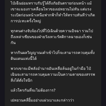
ไป๋เฉืนย่อมทราบรับรู้ได้ถึงภัยอันตรายก่อนหน้า แม้
เขาจะมองกาเคลื่อนไหวของเย่หยวนไม่ทัน แต่แรง
ระเบิดก่อนหน้าเหนือฟากฟ้าก็ทำให้ทราบทันทีว่าเกิด
การปะทะครั้งใหญ่
ทุกคนต่างจับจ้องไปที่ไป๋เฉินด้วยความอิจฉา รวมไป
ถึงเหล่าเซียนของฝ่ายวังเทวะรัตติกาลฉายเองก็เช่น
กัน
หากกินผลวิญญาณเต๋าเข้าไปก็จะสามารถควบคุมทั้ง
ดินแดนแห่งนี้ได้
พวกเขาจะมีพลังอำนาจอันเหลือล้นอยู่ในกำมือ ไป๋
เฉินจะสามารถควบคุมความเป็นความตายของสรรพ
สิ่งได้ดั่งใจนึก
แล้วใครกันที่จะไม่ต้องการ?
เย่หยวนคลี่ยิ้มอย่างแผ่วเบาและกล่าวว่า