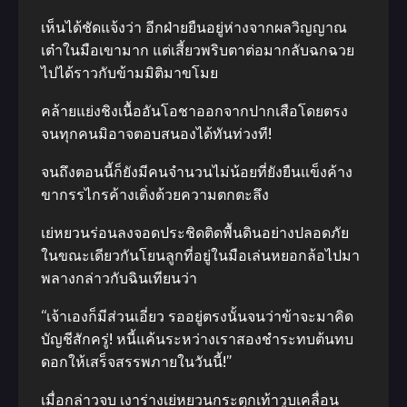
เห็นได้ชัดแจ้งว่า อีกฝ่ายยืนอยู่ห่างจากผลวิญญาณ
เต๋าในมือเขามาก แต่เสี้ยวพริบตาต่อมากลับฉกฉวย
ไปได้ราวกับข้ามมิติมาขโมย
คล้ายแย่งชิงเนื้ออันโอชาออกจากปากเสือโดยตรง
จนทุกคนมิอาจตอบสนองได้ทันท่วงที!
จนถึงตอนนี้ก็ยังมีคนจำนวนไม่น้อยที่ยังยืนแข็งค้าง
ขากรรไกรค้างเติ่งด้วยความตกตะลึง
เย่หยวนร่อนลงจอดประชิดติดพื้นดินอย่างปลอดภัย
ในขณะเดียวกันโยนลูกที่อยู่ในมือเล่นหยอกล้อไปมา
พลางกล่าวกับฉินเทียนว่า
“เจ้าเองก็มีส่วนเอี่ยว รออยู่ตรงนั้นจนว่าข้าจะมาคิด
บัญชีสักครู่! หนี้แค้นระหว่างเราสองชำระทบต้นทบ
ดอกให้เสร็จสรรพภายในวันนี้!”
เมื่อกล่าวจบ เงาร่างเย่หยวนกระตุกเท้าวูบเคลื่อน