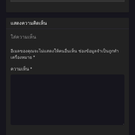
ที่จะสิ้นชีพลง….
กาลเวลาผ่านไป…เขาได้กลับมาอีกครั้ง ขณะที่ร่างกายเจ้าของคนเก่ากำลังเดินเล่น
อยู่ใน สำนัก…
แสดงความคิดเห็น
ข้าจะทลายสวรรค์ให้สิ้น…ด้วยโอสถในมือข้า!
ใส่ความเห็น
อีเมลของคุณจะไม่แสดงให้คนอื่นเห็น
ช่องข้อมูลจำเป็นถูกทำ
เครื่องหมาย
*
ความเห็น
*