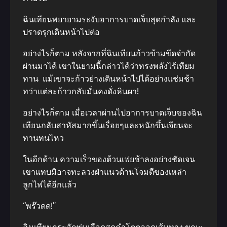
ฉินเทียนพยายามระงับอาการบาดเจ็บสุดกำลัง และ
ปราดรุกเดินหน้าไปต่อ
อย่างไรก็ตาม หลังจากที่ฉินเทียนก้าวข้ามขีดจำกัด
ผ่านมาได้ เขาในยามนี้กล่าวได้ว่าทรงพลังไร้เทียม
ทาน แม้เขาจะก้าวย่างเดินหน้าไปได้อย่างแช่มช้า
ทว่าแต่ละก้าวกลับมั่นคงดั่งหินผา!
อย่างไรก็ตาม เมื่อเวลาผ่านไปอาการบาดเจ็บของฉิน
เทียนกลับสาหัสมากขึ้นเรื่อยๆและหนักขึ้นเจียนจะ
ทานทนไหว
ในอีกด้าน ความเร็วของต้วนเฟยช้าลงอย่างชัดเจน
เขาแทบมิอาจทะลวงฝ่าแนวด้านโจมตีของเหล่า
ลูกไฟได้อีกแล้ว
“พร๊วดด!”