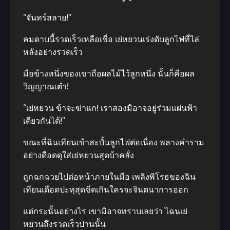
“จันทร์สลาย!”
คมดาบนี้รวดเร็วเหลือเชื่อ เย่หยวนเร่งดับลูกไฟที่ไล่
หลังอย่างรวดเร็ว
มือข้างหนึ่งของเขาถือผลไม้ไว้ลูกหนึ่ง นั้นก็คือผล
วิญญาณเต๋า!
“เย่หยวน ข้าจะฆ่าแก! เราสองมิอาจอยู่ร่วมแผ่นฟ้า
เดียวกันได้!”
ขณะที่ฉินเทียนเข้าสะบั้นลูกไฟต่อเนื่อง พลางคำราม
อย่างดือดดุใส่เย่หยวนสุดบ้าคลั่ง
ถูกฉกฉวยไปต่อหน้าภายในมือ เพลิงพิโรธของฉิน
เทียนเดือดปะทุสุดขีดเกินใครจะจินตนาการออก
แต่กระนั้นอย่างไร เขามิอาจทราบเลยว่า ไฉนเย่
หยวนถึงรวดเร็วปานนั้น