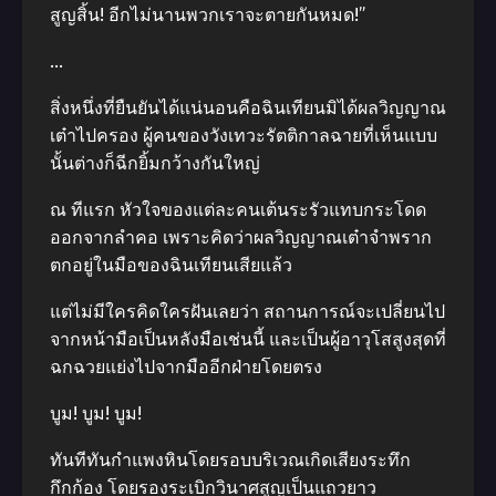
สูญสิ้น! อีกไม่นานพวกเราจะตายกันหมด!”
…
สิ่งหนึ่งที่ยืนยันได้แน่นอนคือฉินเทียนมิได้ผลวิญญาณ
เต๋าไปครอง ผู้คนของวังเทวะรัตติกาลฉายที่เห็นแบบ
นั้นต่างก็ฉีกยิ้มกว้างกันใหญ่
ณ ทีแรก หัวใจของแต่ละคนเต้นระรัวแทบกระโดด
ออกจากลำคอ เพราะคิดว่าผลวิญญาณเต๋าจำพราก
ตกอยู่ในมือของฉินเทียนเสียแล้ว
แต่ไม่มีใครคิดใครฝันเลยว่า สถานการณ์จะเปลี่ยนไป
จากหน้ามือเป็นหลังมือเช่นนี้ และเป็นผู้อาวุโสสูงสุดที่
ฉกฉวยแย่งไปจากมืออีกฝ่ายโดยตรง
บูม! บูม! บูม!
ทันทีทันกำแพงหินโดยรอบบริเวณเกิดเสียงระทึก
กึกก้อง โดยรองระเบิกวินาศสูญเป็นแถวยาว