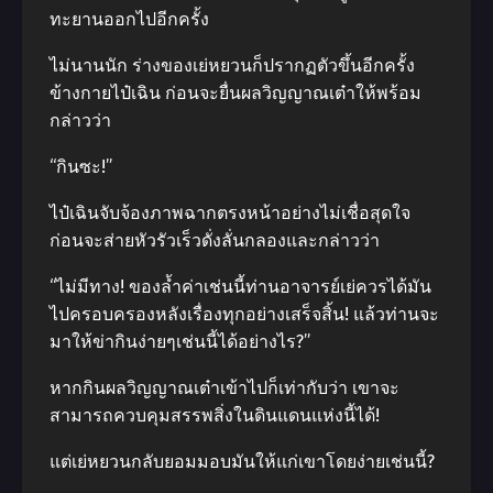
ทะยานออกไปอีกครั้ง
ไม่นานนัก ร่างของเย่หยวนก็ปรากฏตัวขึ้นอีกครั้ง
ข้างกายไป๋เฉิน ก่อนจะยื่นผลวิญญาณเต๋าให้พร้อม
กล่าวว่า
“กินซะ!”
ไป๋เฉินจับจ้องภาพฉากตรงหน้าอย่างไม่เชื่อสุดใจ
ก่อนจะส่ายหัวรัวเร็วดั่งลั่นกลองและกล่าวว่า
“ไม่มีทาง! ของล้ำค่าเช่นนี้ท่านอาจารย์เย่ควรได้มัน
ไปครอบครองหลังเรื่องทุกอย่างเสร็จสิ้น! แล้วท่านจะ
มาให้ข่ากินง่ายๆเช่นนี้ได้อย่างไร?”
หากกินผลวิญญาณเต๋าเข้าไปก็เท่ากับว่า เขาจะ
สามารถควบคุมสรรพสิ่งในดินแดนแห่งนี้ได้!
แต่เย่หยวนกลับยอมมอบมันให้แก่เขาโดยง่ายเช่นนี้?