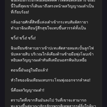
ฉินเทียนกระอักพ่นเลือดสดคำโตตลอดเส้นทาง ขณะ
นี้ในที่สุดเขาก็เดินมาถึงตรงหน้าผลวิญญาณเต๋าเป็น
ที่เรียบร้อย!
กลิ่นอายศักดิ์สิทธิ์แห่งเต๋าเข้ากระทบสัมผัสกายา
ทำเอาฉินเทียนรู้สึกสุขใจแทบขึ้นสวรรค์ทั้งเป็น
ชวิ้ง! ชวิ้ง! ชวิ้ง!
ฉินเทียนชักดาบยาวเข้าปะทะตัดสายลมสะบั้นลูกไฟ
นับหลายสิบ บริเวณใกล้เคียงด้านซ้ายมือพุ่งโฉบเข้า
หยิบผลวิญญาณเต๋าทันทีเสมือนอสรพิษงับเหยื่อ
ตอนนี้มันอยู่ในมือแล้ว!
หัวใจของฉินเทียนแทบกระโจนพุ่งออกจากลำคอ!
นี่คือผลวิญญาณเต๋า!
ตราบใดที่เขากลืนมันลงไป วันที่เขาจะสามารถ
ทะลวงขึ้นสู่อาณาจักรจักรพรรดิเทพสวรรค์ยิ่งใกล้มา