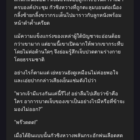
ครบองค์ประชุม กัวซิงหวางที่ถูกตะลุมบอนต่อเนื่อง
กลิ้งซ้ายกลิ้งขวากระเด็นไปมาราวกับลูกหนังพร้อม
หน้าดำค้ำเครียด
แม้ความแข็งแกร่งของเหล่าผู้ใต้บัญชาจะอ่อนด้อย
กว่าเขามาก แต่ยามนี้เขาเปิดฉากให้พวกเขากระทืบ
โดยไม่ต่อต้านใดๆ จึงย่อมรู้สึกเจ็บปวดตามร่างกาย
โดยธรรมชาติ
อย่างไรก็ตามแต่ เย่หยวนยังดูเหมือนไม่ค่อยพอใจ
และเอ่ยปากกล่าวเสียงเย็นแช่มดังไปว่า
“พวกเจ้ามีแรงกันแค่นี้รึไง! อย่าลืมไปเสียว่าข้าคือ
ใคร อาการบาดเจ็บของเขาเป็นอย่างไรมีหรือที่ข้าจะ
มองไม่ออก?”
“พร๊วดดด!”
เมื่อได้ยินแบบนั้นกัวซิงหวางพลันกระอักพ่นเลือดสด