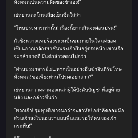
ทั้งหมดเป็นความผิดของข้าเอง!”
เย่หยวนตะโกนเสียงเย็นชืดใส่ว่า
“โทษประหารเท่านั้น! เรื่องนี้ยากเกินจะผ่อนปรน!”
กัวซิงหวางแทบร้องระงมขื่นขมภายในใจ แต่ยอด
เซียนอาณาจักรราชันพระเจ้ายืนอยู่ตรงหน้า เขาหรือ
จะกล้าอวดดี มีแต่กล่าวตอบไปกว่า
“ท่านปรมาจารย์เย่…หากเป็นอย่างอื่นข้ายินดีรับโทษ
ทั้งหมด! ขอเพียงท่านโปรดเอ่ยกล่าว?”
เย่หยวนกวาดตามองเหล่าผู้ใต้บังคับบัญชาที่อยู่ท้าย
หลัง และกล่าวขึ้นว่า
“พวกเจ้า! รุมทุบตีเขาจนกว่าจะสาหัส! อย่าคิดออมมือ
ส่วนเจ้าลงไปนอนราบบนพื้นและรอให้คนของเจ้า
กระทืบ!”