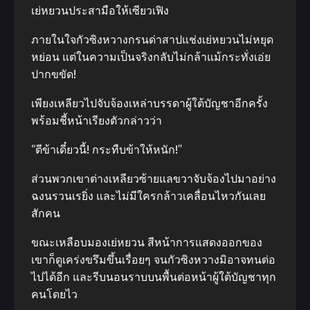
เย่หยวนประสามือให้เซียวเฟิง
ภายในใจกัวซิงหวางกรนด่าสาปแช่งเย่หยวนไม่หยุด
หย่อน แต่ในความเป็นจริงกลับไม่กล้าแม้กระทั่งเอ่ย
ปากขขัด!
เพียงเหลียวไปจับจ้องเหล่าบรรดาผู้ใต้บัญชาอีกครั้ง
พร้อมชี้หน้าเรียงตัวกล่าวว่า
“ตีข้าเดี๋ยวนี้! กระทืบข้าให้หนัก!”
ส่วนพวกเขาต่างเหลียวซ้ายแลขวาจับจ้องไปมาอย่าง
ฉงนรวนเรยิ่ง และไม่มีใครกล้าวเคลื่อนไหวกันเลย
สักคน
ขณะเหลือบมองเย่หยวน สีหน้าการแสดงออกของ
เขาก็ดูเคร่งขรึมขึ้นเรื่อยๆ จนกัวซิงหวางมิอาจทนต่อ
ไปได้อีก และรีบนอนราบบนพื้นต่อหน้าผู้ใต้บัญชาทุก
คนโดยไว