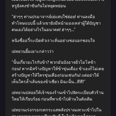
หรูยังคงขำขันกันไม่หยุดหย่อน
“ฮ่าๆๆ ท่านปรมาจารย์เย่แสบใช่ย่อย! ท่านลงมือ
ทำโทษแบบนี้ แล้วเขายังมีหน้ามองเหล่าผู้ใต้บัญชา
ตนเองได้อย่างไรในอนาคต! ฮ่าๆๆ…”
หนิงซื่ออวี๋ระเบิดหัวเราะลั่นอย่างชอบอกชอบใจ
เย่หยวนยิ้มเยาะกล่าวว่า
“นั้นเกี่ยวอะไรกับข้า? พวกมันบังอาจยั่วโมโหข้า
ก่อน! หากมิสร้างปัญหาให้ข้าขุ่นเคือง ข้าเองก็ไม่เคย
สร้างปัญหาให้ใครขุ่นเคืองก่อนเช่นกัน! แต่อย่าให้
เห็นใครล้ำเส้นของข้าเชียว มิฉะนั้น…หึหึ!”
เย่หยวนปล่อยให้เจ้าของร้านเข้าไปจัดระเบียบตัวร้าน
ใหม่ให้เรียบร้อย ก่อนที่พาเข้าไปด้านในดังเดิม
เย่หยวนเร่งกรอกเทกระแสพลังปราณเทวะเข้าไปใน