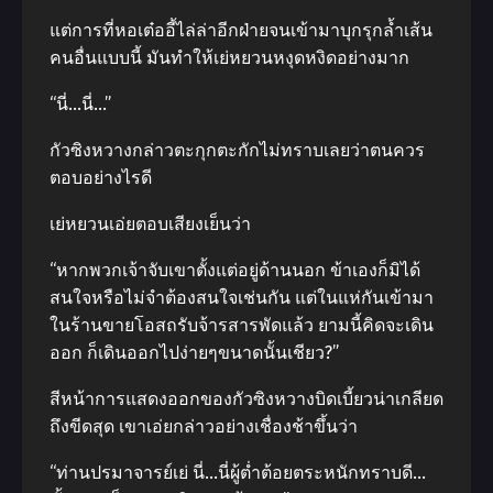
แต่การที่หอเต๋ออี้ไล่ล่าอีกฝ่ายจนเข้ามาบุกรุกล้ำเส้น
คนอื่นแบบนี้ มันทำให้เย่หยวนหงุดหงิดอย่างมาก
“นี่…นี่…”
กัวซิงหวางกล่าวตะกุกตะกักไม่ทราบเลยว่าตนควร
ตอบอย่างไรดี
เย่หยวนเอ่ยตอบเสียงเย็นว่า
“หากพวกเจ้าจับเขาตั้งแต่อยู่ด้านนอก ข้าเองก็มิได้
สนใจหรือไม่จำต้องสนใจเช่นกัน แต่ในแห่กันเข้ามา
ในร้านขายโอสถรับจ้ารสารพัดแล้ว ยามนี้คิดจะเดิน
ออก ก็เดินออกไปง่ายๆขนาดนั้นเชียว?”
สีหน้าการแสดงออกของกัวซิงหวางบิดเบี้ยวน่าเกลียด
ถึงขีดสุด เขาเอ่ยกล่าวอย่างเชื่องช้าขึ้นว่า
“ท่านปรมาจารย์เย่ นี่…นี่ผู้ต่ำต้อยตระหนักทราบดี…