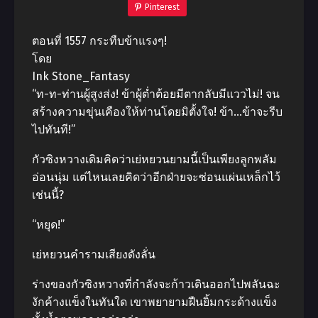
Pinterest
ตอนที่ 1557 กระทืบข้าแรงๆ!
โดย
Ink Stone_Fantasy
“ท-ท-ท่านผู้สูงส่ง! ข้าผู้ต่ำต้อยมีตากลับมีแววไม่! จน
สร้างความขุ่นเคืองให้ท่านโดยมิตั้งใจ! ข้า…ข้าจะรีบ
ไปทันที!”
กัวซิงหวางเดิมคิดว่าเย่หยวนยามนี้เป็นเพียงลูกพลัม
อ่อนนุ่ม แต่ไหนเลยคิดว่าอีกฝ่ายจะซ่อนแผ่นเหล็กไว้
เช่นนี้?
“หยุด!”
เย่หยวนคำรามเสียงดังลั่น
ร่างของกัวซิงหวางที่กำลังจะก้าวเดินออกไปพลันฉะ
งักค้างแข็งในทันใด เขาพยายามฝืนยิ้มกระด้างแข็ง