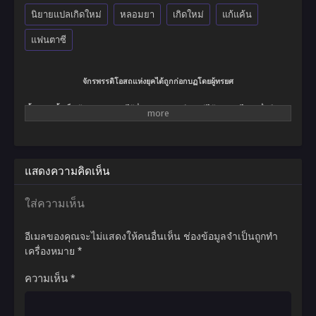
นิยายแปลเกิดใหม่
หลอมยา
เกิดใหม่
แก้แค้น
แฟนตาซี
จักรพรรดิโอสถแห่งยุคได้ถูกก่อกบฏโดยผู้ทรยศ
ตั้งแต่บัดนั้นเป็นต้นมา…แผ่นดินไร้ซึ่งนาม ฉิงหยุนซี และผู้ได้รับ แพรไหมหมื่นปี ก่อน
ที่จะสิ้นชีพลง….
กาลเวลาผ่านไป…เขาได้กลับมาอีกครั้ง ขณะที่ร่างกายเจ้าของคนเก่ากำลังเดินเล่น
อยู่ใน สำนัก…
แสดงความคิดเห็น
ข้าจะทลายสวรรค์ให้สิ้น…ด้วยโอสถในมือข้า!
ใส่ความเห็น
อีเมลของคุณจะไม่แสดงให้คนอื่นเห็น
ช่องข้อมูลจำเป็นถูกทำ
เครื่องหมาย
*
ความเห็น
*