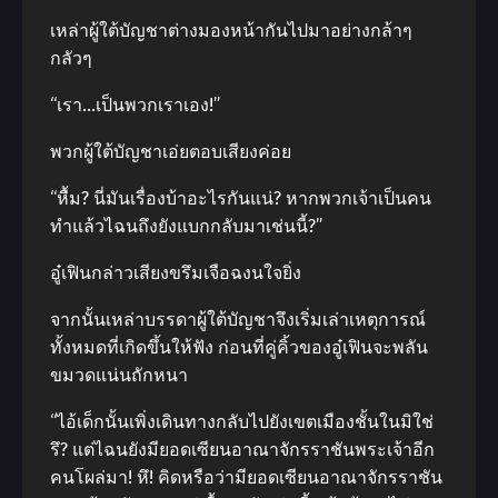
เหล่าผู้ใต้บัญชาต่างมองหน้ากันไปมาอย่างกล้าๆ
กลัวๆ
“เรา…เป็นพวกเราเอง!”
พวกผู้ใต้บัญชาเอ่ยตอบเสียงค่อย
“หื้ม? นี่มันเรื่องบ้าอะไรกันแน่? หากพวกเจ้าเป็นคน
ทำแล้วไฉนถึงยังแบกกลับมาเช่นนี้?”
อู๋เฟินกล่าวเสียงขรึมเจือฉงนใจยิ่ง
จากนั้นเหล่าบรรดาผู้ใต้บัญชาจึงเริ่มเล่าเหตุการณ์
ทั้งหมดที่เกิดขึ้นให้ฟัง ก่อนที่คู่คิ้วของอู๋เฟินจะพลัน
ขมวดแน่นถักหนา
“ไอ้เด็กนั้นเพิ่งเดินทางกลับไปยังเขตเมืองชั้นในมิใช่
รึ? แต่ไฉนยังมียอดเซียนอาณาจักรราชันพระเจ้าอีก
คนโผล่มา! หึ! คิดหรือว่ามียอดเซียนอาณาจักรราชัน