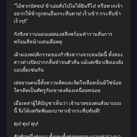
“ไอ้พวกบัดซบ! ข้าเอ่ยสั่งไปไม่ได้ยินรึไง! หรือพวกเจ้า
อยากให้ข้าถูกคนอื่นกระทืบตาย! เร็วเข้า! กระทืบข้า
เร็วๆ!!”
กังซิงหวานนอนแผ่สองสลึงพร้อมคำรามสั่นการ
พร้อมสีหน้าแสนเดือดดุ
เฝ้ามองพฤติกรรมของกัวซิงหวางจวบจนบัดนี้ ทั้งสอง
สาวต่างปิดปากกลั้นขำจนตัวสั่น แม้แต่เซียวเฟิงเองยัง
แอบยิ้มเช่นกัน
เย่หยวนคนนี้ทั้งความคิดและจิตใจเลือดเย็นมิใช่น้อย
ใครคิดเป็นศัตรูกับเขาคงต้องเหนื่อยหน่อย
เมื่อเหล่าผู้ใต้บัญชาเห็นว่า เจ้านายของตนสั่งมาแบบ
นี้ จึงได้แต่กัดฟันยกบาทาเข้ากระทืบทันที!
ตุบ! ตุบ! ตุบ!
สักพักหนึ่งต่อมา ทั้งเตะทั้งต่อยลูกกระบวนท่าร่างมา