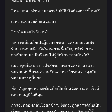
ทั้งน้ำตาพลางกล่าวว่า
“เอ่อ…เอ่อ…ท่านปรมาจารย์เย่มีสิ่งใดต้องการชี้แนะ?”
เย่หยวนขมวดคิ้วแน่นเอ่ยว่า
“เขาโดนอะไรกันแน่?”
หหวางเชียนถือเป็นผู้ป่วยของเขา และเย่หยวนเพิ่ง
รักษาจนหายดีได้ไม่นาน ยามนี้กลับถูกทำร้ายจน
สาหัสกลับมา มีหรือจะไม่รู้สึกโกรธภายในใจ?
แม้ว่าจุดยืนระหว่างทั้งสองฝ่ายจะคนละด้าน แต่เย่
หยวนกลับชื่นชมความรักและห่วงใยระหว่างลุงกับ
หลานชายคู่นี้มาก
ที่สำคัญที่สุด หวางเชียนถือเป็นอีกหนึ่งความสำเร็จที่
เขาภาคภูมิใจที่สุด
การจะหลอมกลั่นโอสถชำระไขกระดูกสวรรค์นับเป็น
เรื่องยากลำบากมาก กระทั่งเย่หยวนเองยังต้องใช้