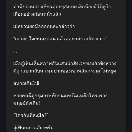
ท่าทีของหวางเชียนค่อยๆสงบลงเล็กน้อยมิได้ดูบ้า
เลือดอย่างก่อนหน้าแล้ว
เย่หยวนยกมือออกและกล่าวว่า
“เอาล่ะ ใจเย็นลงก่อน แล้วค่อยกล่าวอธิบายมา”
…
เมื่ออู๋เฟินเห็นสภาพอันแสนน่าสังเวชของกัวซิงหวาง
ที่ถูกแบกกลับมา มุมปากของเขาพลันกระตุกไม่หยุด
อนาถเกินไป!
ชายคนนี้ถูกรุมกระทืบจนแทบไม่เหลือโครงร่าง
มนุษย์ดังเดิม!
“ใครกันที่ลงมือ?”
อู๋เฟินกล่าวเสียงขรึม