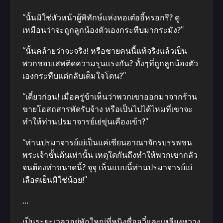
“นั้นมิใช่หัวหน้าผู้พิทักษ์แห่งหอเต๋ออี้หรอกรึ? ดู
เหมือนว่าจะถูกลูกน้องตัวเองกระทืบมากระมัง?”
“นั้นคล้ายว่าจะจริง! หรือชายคนนี้แท้จริงแล้วเป็น
พวกชอบเสพติดความรุนแรงกัน? ทั้งๆที่ถูกลูกน้องตัว
เองกระทืบแต่กลับเต็มใจโดน?”
“เดี๋ยวก่อน! เมื่อครู่ข้าเห็นว่าพวกเขาออกมาจากร้าน
ขายโอสถสารพัดรับจ้าง หรือเป็นไปได้ไหมที่เขาจะ
ทำให้ท่านปรมาจารย์เย่ขุ่นเคืองเข้า?”
“ท่านปรมาจารย์เย่เป็นแค่เซียนอาณาจักรบรรพชน
พระเจ้าชั้นต้นเท่านั้น เหตุใดกันถึงทำให้พวกเขากลัว
จนต้องทำขนาดนี้? จุจุ เห็นแบบนี้ท่านปรมาจารย์เย่
เลือดเย็นมิใช่น้อย!”
…
เป็นระยะเวลาอยู่พักใหญ่ที่หนิงซื่ออวี๋และเหลียงหวาง