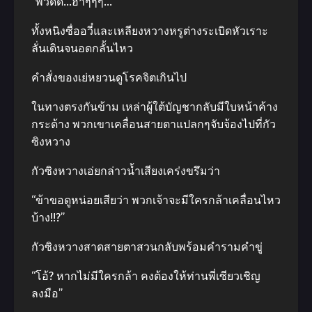
“พ๊วดด…ฮ่าๆๆๆ…”
ทั้งหนิงซื่ออวี๋และเหลียงหวางหรูต่างระเบิดหัวเราะ
ลั่นเดินจนอดกลั้นไหว
คำสั่งของเย่หยวนดูโรคจิตเกินไป
ในทางตรงกันข้าม เหล่าผู้ใต้บัญชากลับมีใบหน้าค้าง
กระด้าง พวกเขาเคลื่อนสายตาแปลกๆจับจ้องไปที่กัว
ซิงหวาง
กัวซิงหวางเอ่ยกล่าวน้ำเสียงเคร่งขรึมว่า
“ข้าขอดูหน่อยเสียว่า พวกเจ้าจะมีใครกล้าเคลื่อนไหว
บ้าง!!?”
กัวซิงหวางสาดสายตาสวนกลับพร้อมคำรามคำขู่
“โอ้? หากไม่มีใครกล้า คงต้องให้ท่านพี่เซียวเชิญ
ลงมือ”