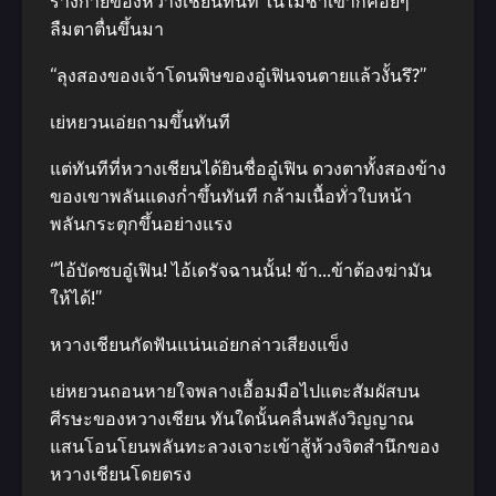
ร่างกายของหวางเชียนทันที ในไม่ช้าเขาก็ค่อยๆ
ลืมตาตื่นขึ้นมา
“ลุงสองของเจ้าโดนพิษของอู๋เฟินจนตายแล้วงั้นรึ?”
เย่หยวนเอ่ยถามขึ้นทันที
แต่ทันทีที่หวางเชียนได้ยินชื่ออู๋เฟิน ดวงตาทั้งสองข้าง
ของเขาพลันแดงก่ำขึ้นทันที กล้ามเนื้อทั่วใบหน้า
พลันกระตุกขึ้นอย่างแรง
“ไอ้บัดซบอู๋เฟิน! ไอ้เดรัจฉานนั้น! ข้า…ข้าต้องฆ่ามัน
ให้ได้!”
หวางเชียนกัดฟันแน่นเอ่ยกล่าวเสียงแข็ง
เย่หยวนถอนหายใจพลางเอื้อมมือไปแตะสัมผัสบน
ศีรษะของหวางเชียน ทันใดนั้นคลื่นพลังวิญญาณ
แสนโอนโยนพลันทะลวงเจาะเข้าสู้ห้วงจิตสำนึกของ
หวางเชียนโดยตรง