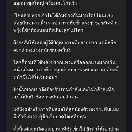
ออกมาชุดใหญ่ พร้อมตะโกนว่า
“ใช่แล้ว! พวกเจ้าไม่ได้กินข้าวกันมาหรือ! ไฉนแรง
น้อยกันขนาดนี้! เร็วเข้า กระทืบข้าแรงๆ! ขอชนิดที่ว่า
พรุ่งนี้ข้าต้องนอนติดเตียงลุกไม่ไหว!”
ถึงจะสั่งให้เหล่าผู้ใต้บัญชากระทืบจากปาก แต่มีหรือ
จะกล้าลงแรงหนักขนาดนั้น?
ใครก็ตามที่ใช้พลังปราณเทวะหรือออกแรงมากเกิน
หน้าเกินตา บางทีอาจถูกเจ้านายของพวกเขาเกลียดขี้
หน้าขึ้นได้ในวันต่อมา
ดังนั้นพวกเขาจึงต้องริบรอนกำลังและไม่กล้าลงมือ
ลงไม้กับกัวซิงหวางกันเลยสักคน
แต่ถึงอย่างไรการที่ปล่อยให้ลูกน้องตัวเองกระทืบแบบ
นี้ กัวซิงหวางรู้สึกเจ็บปวดใจเหลือทน
ทั้งนี้แต่ละหมัดและบาทาที่ซัดเข้าใส่ ยังทำให้เขาปวด