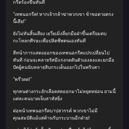
กรีดร้องขึ้นทันที
“เทพนอกรีต! หากเจ้ากล้าฆ่าพวกเขา ข้าขอตายตรง
นี้เสีย!”
ยังไม่ทันสิ้นเสียง เยวี่ยเมิ่งลี่ยกมือฝ่าขึ้นเตรียมตบ
กะโหลกศีรษะเพื่อปลิดชีพตนเองทันที
สีหน้าการแสดงออกของเทพนอกรีตแปรเปลี่ยนไป
ทันที ก่อนจะคลายรัศมีแรงกดดันตัวเองลงและยกมือ
ปัดผู้คนนับหลายสิบกระเด็นออกไปในพริบตา
“พร๊วดด!”
ทุกคนต่างกระอักเลือดสดออกมาไม่หยุดหย่อน ยามนี้
แต่ละคนบาดเจ็บสาหัสยิ่ง
ต่อหน้าเทพนอกรีตบาปสวรรค์ พวกเขาไม่มี
คุณสมบัติแม้แต่ต้านรับกระบวนอีกฝ่าย!