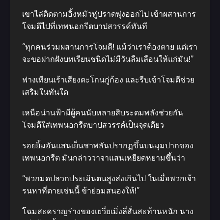
เขาไล่ติดตามอิ้งหมัวหู่ปราดพุ่งออกไป เข้าผสานการ
โจมตีไปที่เทพนอกรีตบาปสวรรค์ทันที
“ทุกคนร่วมผสานการโจมตี! แม้ว่าเราต้องตาย แต่เรา
จะขอฝากฝังบทเรียนชนิดไม่มีวันลืมเลือนให้แก่มัน!”
ฟางเทียนเร้าเสียงตะโกนกู่ก้อง และรีบเข้าโจมตีช่วย
เสริมในทันใด
เหนือน่านฟ้ามีผู้คนนับหลายสิบระดมพลังช่วยกัน
โจมตีใส่เทพนอกรีตบาปสวรรค์เป็นจุดเดียว
รอยยิ้มอันแสนเย็นชาพลันปรากฏขึ้นบนมุมปากของ
เทพนอกรีต มันกล่าววาจาแสนเหยียดหยามขึ้นว่า
“พวกมดปลวกประเมินตนสูงส่งเกินไป ในเมื่อพวกเจ้า
รนหาที่ตายเช่นนี้ ข้าย่อมสนองให้!”
โฉมสะคราญร่างของเยวี่ยเมิ่งลี่สั่นสะท้านหนัก นาง