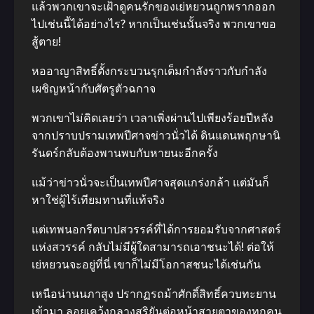
แล้วพวกเขาจะเฝ้าดูคนรักของเย่หยวนถูกพรากออก
ไปเช่นนี้ได้อย่างไร? หากเป็นเช่นนั้นจริง พวกเขาขอ
สู้ตาย!
หออาญาสิทธิ์ตั้งกระบวนรุกเต็มกำลังราวกับกำลัง
เผชิญหน้ากับศัตรูตัวฉกาจ
พวกเขาไม่คิดเลยว่า เวลาเพิ่งผ่านไปเพียงร้อยปีหลัง
จากปราบปรามเทพปีศาจข่าวนั่วได้ ดินแดนพฤกษานิ
รันดร์กลับต้องพานพบกับหายนะอีกครั้ง
แม้ว่าข่าวนั่วจะเป็นเทพปีศาจสุดแกร่งกล้า แต่มันก็
หาใช่ผู้ไร้เทียมทานที่แท้จริง
แต่เทพนอกรีตบาปสวรรค์ที่ได้การยอมรับจากศาสตร์
แห่งสวรรค์ กลับไม่มีผู้ใดสามารถเอาชนะได้! ต่อให้
เย่หยวนจะอยู่ที่นี่ เขาก็ไม่มีโอกาสชนะได้เช่นกัน
เหนือน่านนภาสูง ปรากฏรถม้าศักดิ์สิทธิ์ควบทะยาน
เข้ามา ลอยเคว้งกลางสุริยันต่อหน้าสายตาของทุกคน