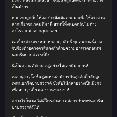
มังกร หลงหมินและอ้าวเฉียนที่ถูกบังคับให้กลายร่าง
เป็นมังกร!
พวกเขาถูกบีบให้เผยร่างดั่งเดิมออกมาเพื่อใช้แรงงาน
ลากเกี้ยวขนาดมหึมานี้ ยามนี้ทั้งแปดกลับไม่ต่าง
อะไรจากม้าลากภูเขาเลย
ณ เบื้องล่างตรงหน้าหออาญาสิทธิ์ ทุกคนยามนี้ต่าง
จับจ้องด้วยดวงตาสีแดงก่ำด้วยความอาฆาตต่อเทพ
นอกรีตบาปสวรรค์ยิ่ง
นี่เป็นความอัปยศอดสูอย่างไม่เคยมีมาก่อน!
เหล่าผู้อาวุโสชั้นสูงแห่งเผ่ามังกรอันสูงศักดิ์กลับถูก
เทพนอกรีตบาปสวรรค์ บังคับให้กลายร่างเป็นมีงกร
เพื่อลากจูงเกี้ยวแต่งงานของเขา!
อย่างไรก็ตาม ไม่มีใครสามารถต่อกรกับเทพนอกรีต
บาปสวรรค์นี่ได้