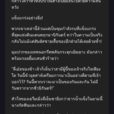
กล่าวได้ว่าทั่วทั้งบริเวณต่างเปี่ยมล้นไปด้วยความสิ้น
หวัง
แข็งแกร่งอย่างยิ่ง!
พวกเขาเหล่านี้ล้วนแต่เป็นขุมกำลังรบที่แข็งแกร่ง
ที่สุดแห่งดินแดนพฤกษานิรันดร์ ทว่าในความเป็นจริง
กลับไม่แม้แต่สัมผัสชายเสื้อของอีกฝ่ายได้เลยด้วยซ้ำ!
มุมปากของเทพนอกรีตพลันกระตุกเย้ยเยาะ มันกล่าว
พร้อมรอยยิ้มแสนชั่วร้ายว่า
“ลี่เอ๋อของข้า เจ้าก็เห็นว่าสามีผู้นี้ของเจ้าจริงใจเพียง
ใด วันนี้ข้าอุตส่าห์เตรียมการมาเป็นอย่างดีตามที่เจ้า
บอกไว้? วันนี้พวกเราจะมาเป็นของกันและกัน ไม่มี
วันพรากจากชั่วนิรันดร์!”
หัวใจของเยวี่ยเมิ่งลี่เย็นชายิ่งกว่าธารน้ำแข็งในยามนี้
นางกัดฟันและกล่าวว่า