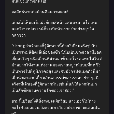
มันแข็งแกร่งเกินไป!
ผลลัพธ์หากต่อต้านคือความตาย!
เพียงได้เห็นเยวี่ยเมิ่งลี่เผยสีหน้าแสนทรมานใจ เทพ
นอกรีตบาปสวรรค์ก็ระเบิดหัวเราะร่าอย่างสุขใจ
กล่าวว่า
“ปรากฏว่าเจ้าเองก็รู้จักพวกนี้ด้วย? เยี่ยมจริงๆ! นับ
เป็นพรหมลิขิต! ลี่เอ๋อของข้า นี่นับเป็นช่วงเวลาที่ยอด
เยี่ยมจริงๆ หนึ่งเดือนที่ผ่านมาข้าอดใจรอแทบไม่ไหว!
ข้าอยากให้งานแต่งงานของเราสมบูรณ์แบบที่สุด จึง
เดินทางไปที่ภูมิภาคอสูรและจับมังกรทั้งแปดตัวนี้มา
เพื่อนำมาลากเกี้ยวม่านสวรรค์ของเรามา ฮ่าๆๆ…ดี
จริงๆที่เจ้าเองก็รู้จักพวกมัน เช่นนั้นก็ให้พวกมันมา
เป็นสักขีพยานความรักของเราสอง!”
ยามนี้เยวี่ยเมิ่งลี่นิ่งสงบจนผิดวิสัย นางเองก็ไม่ต่าง
อะไรกับเย่หยวน ยิ่งสงบเท่ากับว่ายิ่งอาฆาตแค้นเป็น
ทวี!