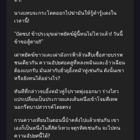
นางแทบจะกระโดดออกไปฆ่ามันให้รู้ดำรู้แดงใน
เวลานี้!
“บัดซบ! ข้าประมุขเผ่าพยัคฆ์ผู้นี้ทนไม่ไหวแล้ว! วันนี้
ข้าขอสู้ตาย!!”
เผ่าพยัคฆ์ขาวและเผ่ามังกรฟ้าล้วนสืบเชื้อสายบรรพ
ชนเดียวกัน ความอัปยศอดสูที่หลงหมินและอ้าวเฉียน
ต้องแบกรับ มันเท่ากับยั่วยุอิ้งหมัวหู่เช่นกัน ดังนั้นเขา
หรือยังทนได้อย่างไร?
ทันทีที่กล่าวจบอิ้งหมัวหู่ก็ปราดพุ่งออกมา ร่างไสว
แปรเปลี่ยนเป็นประกายแสงเส้นหนึ่งเข้าโจมตีเทพ
นอกรีตบาปสวรรค์โดยตรง
กวนควางเทียนในตอนนี้บ้าคลั่งไปแล้วเช่นกัน เขา
เองก็เป็นหนึ่งในสี่สัตว์เทวะจตุรทิศเช่นกัน จะไปทน
ความอัปยศนี้ได้?