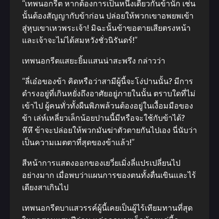
“เทพนอกรีต หากต้องการเป็นหนึ่งเดียวกันข้านัก เช่น
นั้นต้องสัญญากับข้าก่อน ปล่อยให้พวกเขาอพยพเข้า
สู่หุบเขาเหวพระเจ้า! มิฉะนั้นข้าขอตายเสียตรงหน้า
และเจ้าจะไม่ได้สมหวังชั่วนิรันดร์!”
เทพนอกรีตแสยะยิ้มแสนน่าสะพรึง กล่าวว่า
“ลี่เอ๋อของข้า คิดหรือว่าสามีผู้นี้จะโง่ปานนั้น? มีการ
ดำรงอยู่ที่เกินหยั่งถึงอาศัยอยู่ภายในนั้น ตราบใดที่ไม่
เข้าไป ผู้คนทั่วทั้งผืนพิภพล้วนต้องอยู่ในเงื้อมมือของ
ข้า เล่ห์เหลี่ยวเล็กน้อยปานนี้มีหรือจะใช้กับข้าได้?
หึหึ ข้าจะปล่อยให้พวกมันฆ่าตัวตายกันไปเอง นี่นับว่า
เป็นความเมตตาที่สุดของข้าแล้ว!”
สีหน้าการแสดงออกของเยวี่ยเมิ่งลี่แปรเปลี่ยนไป
อย่างมาก เมื่อพบว่าแผนการของตนทั้งตื่นเขินและไร้
เดียงสาเกินไป
เทพนอกรีตบาแสวรรค์ผู้นี้เคยเป็นผู้ไร้เทียมทานที่สุด