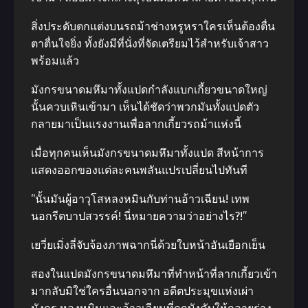
สิ่งประดับตกแต่งบนรถม้าช่างหรูหราใครเห็นต้องตื่น
ตาตื่นใจยิ่ง ทั้งยังมีที่นั่งที่จัดเตรียมไว้สำหรับเจ้าสาว
พร้อมแล้ว
มังกรขนาดมหึมาทั้งแปดกำลังแบกเกี้ยวขนาดใหญ่
นั้นควบเหินเข้ามา เห็นได้ชัดว่าพวกมันทั้งแปดตัว
กลายมาเป็นแรงงานเพื่อลากเกี้ยวรถม้าแห่งนี้
เมื่อทุกคนเห็นมังกรขนาดมหึมาทั้งแปด สีหน้าการ
แสดงออกของแต่ละคนพลันแปรเปลี่ยนไปทันที
“นั้นมันผู้อาวุโสหลงหมินกับท่านอ้าวเฉียน! เทพ
นอกรีตบาปสวรรค์! นี่หมายความว่าอย่างไร?!”
เยวี่ยเมิ่งลี่จับจ้องภาพฉากนี่ด้วยใบหน้าอันเยือกเย็น
สองในแปดมังกรขนาดมหึมาที่ทำหน้าที่ลากเกี้ยวเข้า
มากลับมิใช่ใครอื่นนอกจาก อดีตประมุขแห่งเผ่า