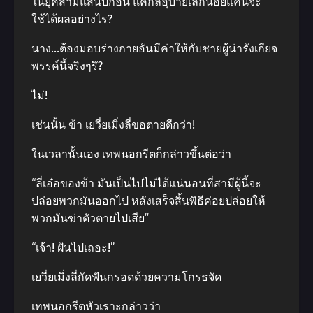
ในยุคสามแสนปีก่อน แค่กลอุบายเล็กน้อยแค่นี้จะ
ใช้ได้ผลอย่างไร?
นาง…ต้องมอบร่างกายอันมีค่าให้กับชายผู้น่ารังเกียจ
พรรค์นี้จริงๆรึ?
ไม่!
เช่นนั้น ข้า เยวี่ยเมิ่งลี่ขอตายดีกว่า!
ในเวลานั้นเอง เทพนอกรีตก็กล่าวขึ้นต่อว่า
“ลี่เอ๋อของข้า มันเป็นไปไม่ได้แน่นอนที่สามีผู้นี้จะ
ปล่อยพวกมันออกไป หลังเสร็จสิ้นพิธีค่อยปล่อยให้
พวกมันฆ่าตัวตายไปเสีย”
“เจ้า! ฝันไปเถอะ!”
เยวี่ยเมิ่งลี่กัดฟันกรอดด้วยความโกรธจัด
เทพนอกรีตหัวเราะกล่าวว่า