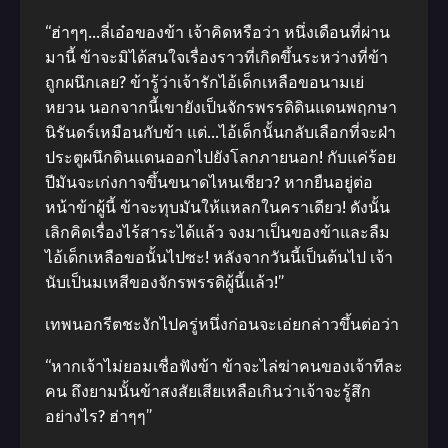
“ฮ่าๆๆ…ลี่เอ๋อของข้า เจ้าคิดหรือว่า หนึ่งเดือนที่ผ่าน
มานี้ ข้าจะมิได้สนใจเรื่องราวที่เกิดขึ้นระหว่างที่ข้า
ถูกผนึกเลย? ข้ารู้ว่าเจ้ารักไอ้เด็กเหลือขอนามเย่
หยวน นอกจากนี้เขายังเป็นจักรพรรดิดินแดนพฤกษา
นิรันดร์เหมือนกับข้า แต่…ไอ้เด็กนั้นกลับเลือกที่จะฝ่า
ประตูผนึกดินแดนออกไปยังโลกภายนอก! กับแค่ร้อย
ปีมันจะเก่งกาจขึ้นขนาดไหนเชียว? หากยืนอยู่ต่อ
หน้าข้าผู้นี้ ข้าจะทุบมันให้แหลกในคราเดียว! ดังนั้น
เลิกคิดเรื่องไร้สาระได้แล้ว จงมาเป็นของข้าและลืม
ไอ้เด็กเหลือขอนั้นไปซะ! หลังจากวันนี้เป็นต้นไป เจ้า
นับเป็นมเหสีของจักรพรรดิผู้นี้แล้ว!”
เทพนอกรีตชะงักไปครู่หนึ่งก่อนจะเอ่ยกล่าวขึ้นต่อว่า
“หากเจ้าไม่ยอมเชื่อฟังข้า ข้าจะไล่ฆ่าคนของเจ้าทีละ
คน ถึงยามนั้นข้าสงสัยเสียเหลือเกินว่าเจ้าจะรู้สึก
อย่างไร? ฮ่าๆๆ”