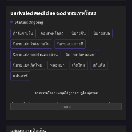
Unrivaled Medicine God จอมเทพโอสถ
Status:
Ongoing
กำลังภายใน
จอมเทพโอสถ
นิยายจีน
นิยายแปล
นิยายแปลกำลังภายใน
นิยายแปลขายดี
นิยายแปลยอดอ่านทะลุล้าน
นิยายแปลหลอมยา
นิยายแปลเกิดใหม่
หลอมยา
เกิดใหม่
แก้แค้น
แฟนตาซี
จักรพรรดิโอสถแห่งยุคได้ถูกก่อกบฏโดยผู้ทรยศ
ตั้งแต่บัดนั้นเป็นต้นมา…แผ่นดินไร้ซึ่งนาม ฉิงหยุนซี และผู้ได้รับ แพรไหมหมื่นปี ก่อน
ที่จะสิ้นชีพลง….
กาลเวลาผ่านไป…เขาได้กลับมาอีกครั้ง ขณะที่ร่างกายเจ้าของคนเก่ากำลังเดินเล่น
อยู่ใน สำนัก…
แสดงความคิดเห็น