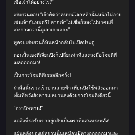
เชื่อเจ้าได้อย่างไร?”
เย่หยวนตอบ “เจ้าคิดว่าคนบนโลกหล้านั้นหน้าไม่อาย
เช่นเจ้ากันหมดรึ? หากเจ้าไม่เชื่อก็ลองไปหาคนที่
เก่งกาจกว่านี้ดูเอาเองเถอะ”
พูดจบเย่หยวนก็หันหน้ากลับไปเปิดประตู
ตอนนั้นเองที่เจียนปิงก็เปลี่ยนท่าทีและลงมือโจมตีที
เผลอออกมา!
เป็นการโจมตีทีเผลออีกครั้ง!
ฝ่ามือนั้นรวดเร็วปานสายฟ้า เทียนปิงใช้พลังออกมา
เต็มที่หวังสังหารเย่หยวนลงด้วยการโจมตีเดียวนี้
“ตรานิพพาน!”
แต่สิ่งที่รอรับเขาอยู่กลับเป็นตราที่แสนทรงพลัง!
แผ่นหลังของเย่หยวนนั้นเหมือนมีตางอกออกมาและ