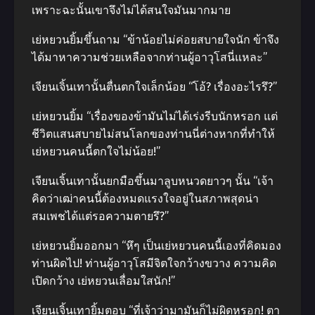
เพราะฉะนั้นเขาจึงไม่ได้สนใจมันมากมาย
เย่หยวนยิ้มขึ้นถาม “ข้าน้อยไม่ค่อยสบายใจนัก ข้าจึง
ได้มาหาความช่วยเหลือจากท่านผู้อาวุโสนี่แหละ”
เจียนเจิ้นเทานั้นตื่นตกใจเล็กน้อย “โอ้? เรื่องอะไรรึ?”
เย่หยวนยิ้ม “เรื่องของข้ามันไม่ได้เร่งรีบนักหรอก แต่
ชีวิตแสนสบายไม่สนโลกของท่านนี่ต่างหากที่ทำให้
เย่หยวนคนนี้ตกใจไม่น้อย!”
เจียนเจิ้นเทานั้นยกมือขึ้นมาลูบหนวดยาวๆ นั้น “เจ้า
คิดว่าเฒ่าคนนี้ต้องหมดแรงใจอยู่ในสภาพสุดน่า
สมเพชได้แต่รอความตายรึ?”
เย่หยวนยิ้มออกมา “หึๆ เป็นเย่หยวนคนนี้เองที่คิดมอง
ท่านผิดไป! ท่านผู้อาวุโสมีจิตใจกว้างขวาง ความคิด
เปิดกว้าง เย่หยวนเลื่อมใสนัก!”
เจียนเจิ้นเทายิ้มตอบ “ที่เจ้าว่ามามันก็ไม่ผิดหรอก! ตา