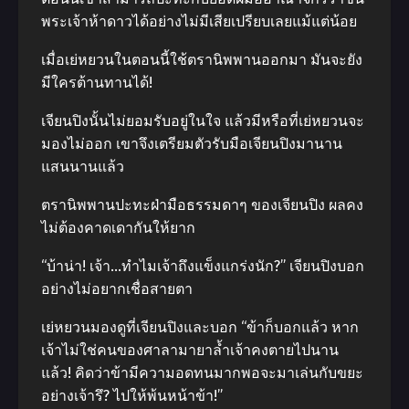
พระเจ้าห้าดาวได้อย่างไม่มีเสียเปรียบเลยแม้แต่น้อย
เมื่อเย่หยวนในตอนนี้ใช้ตรานิพพานออกมา มันจะยัง
มีใครต้านทานได้!
เจียนปิงนั้นไม่ยอมรับอยู่ในใจ แล้วมีหรือที่เย่หยวนจะ
มองไม่ออก เขาจึงเตรียมตัวรับมือเจียนปิงมานาน
แสนนานแล้ว
ตรานิพพานปะทะฝ่ามือธรรมดาๆ ของเจียนปิง ผลคง
ไม่ต้องคาดเดากันให้ยาก
“บ้าน่า! เจ้า…ทำไมเจ้าถึงแข็งแกร่งนัก?” เจียนปิงบอก
อย่างไม่อยากเชื่อสายตา
เย่หยวนมองดูที่เจียนปิงและบอก “ข้าก็บอกแล้ว หาก
เจ้าไม่ใช่คนของศาลามายาล้ำเจ้าคงตายไปนาน
แล้ว! คิดว่าข้ามีความอดทนมากพอจะมาเล่นกับขยะ
อย่างเจ้ารึ? ไปให้พ้นหน้าข้า!”