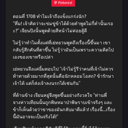
Pinterest
ตอนที่ 1708 ทำไมเจ้าถึงแข็งแกร่งนัก?
“หึ่ม! เจ้าคิดว่าจะข่มขู่ข้าได้ด้วยคำพูดไม่กี่คำนั้นเรอ
ะ?” เจียนปิงนั้นพูดด้วยสีหน้าไม่ค่อยสู้ดี
ไม่รู้ว่าทำไมตั้งแต่ที่เย่หยวนพูดถึงเรื่องนี้ขึ้นมา เขา
กลับรู้สึกคันที่ตาขึ้น ไม่รู้ว่ามันเป็นเพราะความคิดไป
เองของเขาหรือเปล่า
เย่หยวนจึงแค่ยิ้มตอบไป “เจ้าไม่รู้รึว่าคนที่เจ้าไม่ควร
ท้าทายด้วยมากที่สุดนั้นคือนักหลอมโอสถ? ข้ารักษา
เจ้าได้ แต่ก็ส่งเจ้าลงนรกได้เช่นกัน”
ที่ด้านข้าง เจียนหยู่จึงพูดขึ้นอย่างกังวลใจ “ท่านพี่
จางห่าวเทียนนั้นถูกพิษหมาป่าพิษราบเข้าจริงๆ และ
ข้าก็เห็นด้วยว่าขาของมันกลับมาดีแล้ว! เรื่องนี้…เรื่อง
นี้มันอาจจะเป็นจริงได้!”