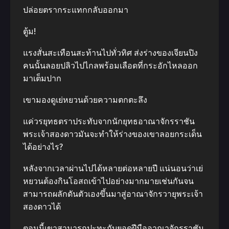
ปล่อยตรากระแทกกลับออกมา
ตู้ม!
แรงสั่นสะเทือนสะท้านไปทั่วทิศ ส่งร่างของเจียนปิง
คนนั้นลอยปลิวไปไกลพร้อมเลือดที่กระอักไหลออก
มาเต็มปาก
เขามองดูเย่หยวนด้วยความตกตะลึง
แค่วรยุทธตราประทับจากนักยุทธอาณาจักรราชัน
พระเจ้าสองดาวมันจะทำให้ร่างของเขาลอยกระเด็น
ได้อย่างไร?
หลังจากเวลาผ่านไปได้หลายต่อหลายปี แน่นอนว่าเย่
หยวนต้องกินโอสถเข้าไปอย่างมากมายเช่นกันจน
สามารถผลักดันตัวเองขึ้นมาสู่อาณาจักรวายุพระเจ้า
สองดาวได้
ตอนนี้เขาสามารถปะทะกับยอดฝีมืออาณาจักรราชัน