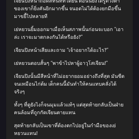
เจียนปิงหน้าถอดสีทันทีที่ได้ยิน ตอนนี้ยิ่งได้รู้ดวงตา
ของเขาก็ยิ่งคันยิกมากขึ้น จนอดไม่ได้ต้องยกมือขึ้น
มาขยี้ไปหลายที
เย่หยวนยิ้มออกมาเมื่อเห็นสภาพนั้นก่อนจะบอก “เอา
ล่ะ เราจะมาตกลงกันได้หรือยัง?”
เจียนปิงหน้าเสียและถาม “เจ้าอยากได้อะไร?”
เย่หยวนตอบสั้นๆ “พาข้าไปหาผู้อาวุโสเจียน!”
เจียนปิงนั้นมีสีหน้าที่ไม่อยากยอมอย่างถึงที่สุด มันซีด
จนเหมือนไก่ต้ม เด็กคนนี้มันทำให้คนแทบคลั่งได้
จริงๆ
ทั้งๆ ที่ดูยังไงก็จนมุมแล้วแท้ๆ แต่สุดท้ายกลับเป็นฝ่าย
คนล้อมที่ถูกกัดเจียนตายแทน
สุดท้ายกลับเป็นเขาที่ต้องตกไปอยู่ในกำมือของเย่
หยวนแทน!