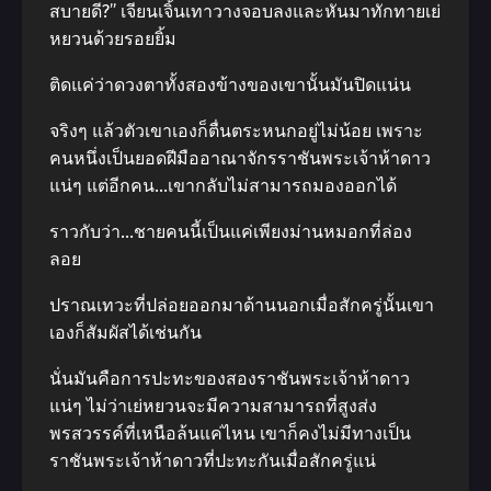
สบายดี?” เจียนเจิ้นเทาวางจอบลงและหันมาทักทายเย่
หยวนด้วยรอยยิ้ม
ติดแค่ว่าดวงตาทั้งสองข้างของเขานั้นมันปิดแน่น
จริงๆ แล้วตัวเขาเองก็ตื่นตระหนกอยู่ไม่น้อย เพราะ
คนหนึ่งเป็นยอดฝีมืออาณาจักรราชันพระเจ้าห้าดาว
แน่ๆ แต่อีกคน…เขากลับไม่สามารถมองออกได้
ราวกับว่า…ชายคนนี้เป็นแค่เพียงม่านหมอกที่ล่อง
ลอย
ปราณเทวะที่ปล่อยออกมาด้านนอกเมื่อสักครู่นั้นเขา
เองก็สัมผัสได้เช่นกัน
นั่นมันคือการปะทะของสองราชันพระเจ้าห้าดาว
แน่ๆ ไม่ว่าเย่หยวนจะมีความสามารถที่สูงส่ง
พรสวรรค์ที่เหนือล้นแค่ไหน เขาก็คงไม่มีทางเป็น
ราชันพระเจ้าห้าดาวที่ปะทะกันเมื่อสักครู่แน่