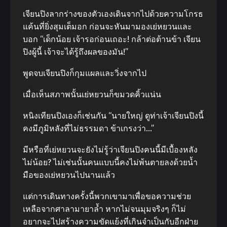
เจียนปิงลากร่างของตัวเองเดินจากไปด้วยความโกรธ
แค้นที่ยิ่งสุมเต็มอก ก่อนจะหันมามองเย่หยวนและ
บอก “เด็กน้อย เจ้ารอก่อนเถอะ! กล้าต่อต้านข้า เจียน
ปิงผู้นี้ เจ้าจะได้รู้ถึงผลของมัน!”
พูดจบเจียนปิงก็กุมแผลและวิ่งจากไป
เมื่อเห็นสภาพนั้นเย่หยวนก็ขมวดคิ้วแน่น
หนิงเทียนปิงเองก็เช่นกัน “นายใหญ่ ดูท่าเจ้าเจียนปิงนี้
คงมีภูมิหลังที่ไม่ธรรมดา ข้าเกรงว่า…”
มีหรือที่เย่หยวนจะยังไม่รู้ว่าเจียนปิงคนนี้มีเบื้องหลัง
ไม่น้อย? ไม่เช่นนั้นคนแบบนี้คงไม่พ้นตายลงด้วยน้ำ
มือของเย่หยวนไปนานแล้ว
แต่การเดินทางครั้งนี้พวกเขามาเพื่อขอความช่วย
เหลือจากศาลามายาล้ำ หากไม่จนมุมจริงๆ ก็ไม่
อยากจะไปสร้างความขัดแย้งที่เกินจำเป็นกับอีกฝ่าย