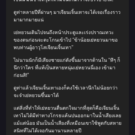
ดูท่าหลายปีที่ผ่านๆ มาเจียนเจิ้นเทาจะได้เจอเรื่องราว
มามากมายแน่
เย่หยวนเดินไปจนถึงหน้าประตูและเร่งปราณเทวะ
ของตนก่อนจะตะโกนเข้าไป “ข้าน้อยเย่หยวนมาขอ
พบท่านผู้อาวุโสเจียนเจิ้นเทา”
ไม่นานนักก็มีเสียงชายแก่ดังขึ้นมาจากด้านใน “หึๆ ก็
นึกว่าใคร ที่แท้เป็นสหายหนุ่มเย่หยวนนี่เอง เข้ามา
ก่อนสิ!”
ดูท่าแล้วเจียนเจิ้นเทาเองก็คงใช้เวลานึกไม่น้อยกว่า
จะจำเย่หยวนขึ้นมาได้
แต่สิ่งที่ทำให้เย่หยวนตื่นตกใจมากที่สุดก็คือเจียนเจิ้น
เทาไม่ได้มีท่าทางโกรธแค้นปนออกมาในน้ำเสียงเลย
แม้แต่น้อย มันเป็นน้ำเสียงที่เหมือนเขาใช้พูดกับสหาย
สนิทที่ไม่ได้เจอกันมานานหลายปี