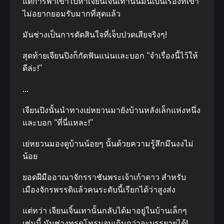
แต่การพาเขาไปหาเจียนเจิ้นเทานั้นมันเป็นเรื่องที่เขา
ไม่อยากยอมรับมากที่สุดแล้ว
มันช่างเป็นการตัดสินใจที่เจ็บปวดเสียจริงๆ!
สุดท้ายเจียนปิงก็กัดฟันแน่นและบอก “จำเรื่องนี้ไว้ให้
ดีล่ะ!”
…
เจียนปิงนั้นนำทางเย่หยวนมายังบ้านหลังเล็กแห่งหนึ่ง
และบอก “ที่นี่แหละ!”
เย่หยวนมองดูบ้านน้อยๆ นั้นด้วยความรู้สึกมึนงงไม่
น้อย
ยอดฝีมืออาณาจักรราชันพระเจ้าเก้าดาว สำหรับ
เมืองจักรพรรดิแล้วคนระดับนี้เรียกได้ว่าสูงส่ง
แต่ทว่า เจียนเจิ้นเทานั้นกลับได้มาอยู่ในบ้านเล็กๆ
เช่นนี้ มันช่างทรุดโทรมจนเกินกว่าจะบรรยายได้!