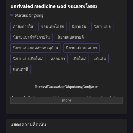
Unrivaled Medicine God จอมเทพโอสถ
Status:
Ongoing
กำลังภายใน
จอมเทพโอสถ
นิยายจีน
นิยายแปล
นิยายแปลกำลังภายใน
นิยายแปลขายดี
นิยายแปลยอดอ่านทะลุล้าน
นิยายแปลหลอมยา
นิยายแปลเกิดใหม่
หลอมยา
เกิดใหม่
แก้แค้น
แฟนตาซี
จักรพรรดิโอสถแห่งยุคได้ถูกก่อกบฏโดยผู้ทรยศ
ตั้งแต่บัดนั้นเป็นต้นมา…แผ่นดินไร้ซึ่งนาม ฉิงหยุนซี และผู้ได้รับ แพรไหมหมื่นปี ก่อน
ที่จะสิ้นชีพลง….
กาลเวลาผ่านไป…เขาได้กลับมาอีกครั้ง ขณะที่ร่างกายเจ้าของคนเก่ากำลังเดินเล่น
อยู่ใน สำนัก…
แสดงความคิดเห็น