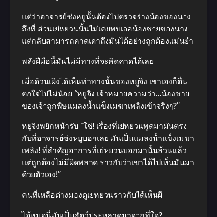
แต่ว่าอาจารย์ซ่งหยูนั้นต้องไปตรวจร่างน้องของนาง
ถึงที่ ส่วนเย่หยวนนั้นไม่เคยพบเจอน้องชายของนาง
แต่กลับสามารถคาดเดาถึงมันได้อย่างถูกต้องแม่นยำ
พลังฝีมือนี้มันไม่มีทางที่จะคิดคาดได้เลย
เมื่อด้วนเผิงได้เห็นท่าทางนั้นของหยูจิง เขาเองก็ตื่น
ตกใจไปไม่น้อย “หยูจิง เจ้าหมายความว่า…น้องชาย
ของเจ้าถูกพิษแมลงน้ำแข็งเมฆาเพลิงเข้าจริงๆ?”
หยูจิงพยักหน้ารับ “ใช่! เรื่องที่เย่หยวนพูดมามันตรง
กับที่อาจารย์ซ่งหยูบอกเลย มันเป็นแมลงน้ำแข็งเมฆา
เพลิง! ที่สำคัญอาการที่เย่หยวนบอกมานั้นล้วนแล้ว
แต่ถูกต้องไม่มีผิดพลาด ราวกับว่าเขาได้ไปเห็นมันมา
ด้วยตัวเอง!”
คนที่เหลือต่างมองดูเย่หยวนราวกับได้เห็นผี
ไอ้หมอนี่มันเป็นสัตว์ประหลาดมาจากที่ใด?