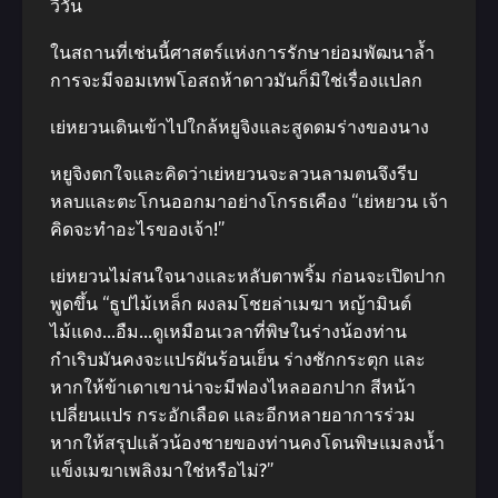
วี่วัน
ในสถานที่เช่นนี้ศาสตร์แห่งการรักษาย่อมพัฒนาล้ำ
การจะมีจอมเทพโอสถห้าดาวมันก็มิใช่เรื่องแปลก
เย่หยวนเดินเข้าไปใกล้หยูจิงและสูดดมร่างของนาง
หยูจิงตกใจและคิดว่าเย่หยวนจะลวนลามตนจึงรีบ
หลบและตะโกนออกมาอย่างโกรธเคือง “เย่หยวน เจ้า
คิดจะทำอะไรของเจ้า!”
เย่หยวนไม่สนใจนางและหลับตาพริ้ม ก่อนจะเปิดปาก
พูดขึ้น “ธูปไม้เหล็ก ผงลมโชยล่าเมฆา หญ้ามินต์
ไม้แดง…อืม…ดูเหมือนเวลาที่พิษในร่างน้องท่าน
กำเริบมันคงจะแปรผันร้อนเย็น ร่างชักกระตุก และ
หากให้ข้าเดาเขาน่าจะมีฟองไหลออกปาก สีหน้า
เปลี่ยนแปร กระอักเลือด และอีกหลายอาการร่วม
หากให้สรุปแล้วน้องชายของท่านคงโดนพิษแมลงน้ำ
แข็งเมฆาเพลิงมาใช่หรือไม่?”