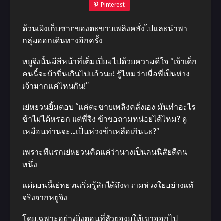
Pinterest
ด้วนเผิงเก็บซากของตะขาบเพลิงคลั่งไปและนำพา
กลุ่มออกเดินทางอีกครั้ง
หยูจิงนั้นมีสีหน้าที่เต็มเปี่ยมไปด้วยความดีใจ “เจ้าเด็ก
คนนี้จะบ้าบิ่นเกินไปแล้วนะ! รู้ไหมว่าเมื่อพี่เป็นห่วง
เจ้ามากแค่ไหนกัน!”
เย่หยวนยิ้มตอบ “แค่ตะขาบเพลิงคลั่งเอง มันทำอะไร
ข้าไม่ได้หรอก แต่พี่จิง ข้าขอถามหน่อยได้ไหม? ดู
เหมือนท่านจะ…เป็นห่วงข้าเหลือเกินนะ?”
เพราะทีแรกเย่หยวนคิดแค่ว่านางเป็นคนนิสัยดีคน
หนึ่ง
แต่ตอนนี้เย่หยวนเริ่มรู้สึกได้ถึงความห่วงใยอย่างแท้
จริงจากหยูจิง
โดยเฉพาะอย่างยิ่งตอนที่ลัวยองยุให้เขาออกไป