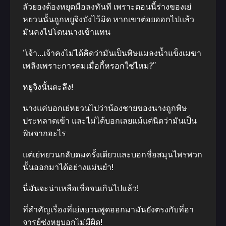
ลัวยองต้องหยุดมือลงทันที เพราะตอนนี้ร่างของเย่
หยวนนั้นถูกหยูจิงบังไว้มิด หากเขาต่อยออกไปแล้ว
มันคงไปโดนนางเข้าแทน
“เจ้า…เจ้าคงไม่ได้คิดว่ามันเป็นพิษแมลงน้ำแข็งเมฆา
เพลิงเพราะการดมเมื่อกี้หรอกใช่ไหม?”
หยูจิงนั้นตะลึง!
นางแค่บอกเย่หยวนไปว่าน้องชายของนางถูกพิษ
ประหลาดเข้า และไม่ได้บอกเลยแม้แต่นิดว่ามันเป็น
พิษจากอะไร
แต่เย่หยวนกลับดมครั้งเดียวและบอกชื่อสมุนไพรพวก
นั้นออกมาได้อย่างแม่นยำ!
นี่มันจะน่าเหลือเชื่อจนเกินไปแล้ว!
ที่สำคัญเรื่องที่เย่หยวนพูดออกมามันยังตรงกับที่อา
จารย์ซ่งหยูบอกไม่มีผิด!