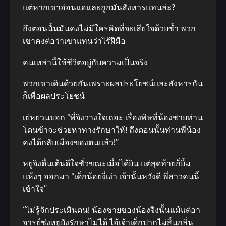
แต่หากเขาอ่อนแอและถูกมันสังหารแทนล่ะ?
ถึงตอนนั้นมันคงไม่มีใครคิดที่จะเสียใจด้วยซ้ำ พวก
เขาคงต่อว่าเขาแทนว่าไร้ฝีมือ
คนเหล่านี้ใช้ชีวิตอยู่กับความเป็นจริง
พวกเขาเดินด้วยกันเพราะผลประโยชน์และสังหารกัน
ก็เพื่อผลประโยชน์
เย่หยวนบอก “พี่จิงวางใจเถอะ เรื่องพิษที่น้องชายท่าน
โดนข้าจะช่วยหาทางรักษาให้! ถึงตอนนั้นท่านพี่น้อง
คงได้กลับเมืองของตนแล้ว!”
หยูจิงตื่นเต้นดีใจชั่วขณะเมื่อได้ยิน แต่สุดท้ายก็ยิ้ม
แห้งๆ ออกมา “เด็กน้อยงี่เง่า เจ้านั้นหวังดี พี่สาวคนนี้
เข้าใจ”
“ไม่รู้จักประเมินตน! น้องชายของน้องจิงนั้นแม้แต่อา
จารย์ซ่งหยูยังรักษาไม่ได้ ไอ้เจ้าเด็กปากไม่สิ้นกลิ่น