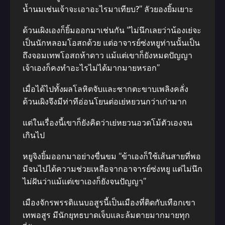
น้ำนมเช่นเจ้าจะเอาอะไรมาเทียบ?” ลัวยองยิ้มเยาะ
ด้วนเผิงเองก็ยิ้มออกมาเช่นกัน “ไม่นึกเลยว่าน้องเย่จะ
เป็นนักหลอมโอสถด้วย แต่อาจารย์ซ่งหยูท่านนั้นเป็น
ถึงจอมเทพโอสถห้าดาว แม้แต่เขาก็ยังหมดปัญญา
เจ้าเองก็คงทำอะไรไม่ได้มากมายหรอก”
เมื่อได้ไปทั้งผลโลหิตจับและซากตะขาบเพลิงคลั่ง
ด้วนเผิงจึงมีท่าทีอ่อนโยนต่อเย่หยวนกว่าเก่ามาก
แต่ในเรื่องนี้เขาก็ยังคิดว่าเย่หยวนอวดโม้ตัวเองจน
เกินไป
หยูจิงยิ้มออกมาอย่างขื่นขม “ข้าเองก็ใช้เส้นสายที่พอ
มีจนไปได้ความช่วยเหลือจากอาจารย์ซ่งหยู แต่ไม่นึก
ไม่ฝันว่าแม้แต่เขาเองก็ยังจนปัญญา”
เมืองจักรพรรดิแนบอสูรนี้เป็นเมืองที่ติดกับเทือกเขา
เทพอสูร มีนักยุทธบาดเจ็บและล้มตายมากมายทุก