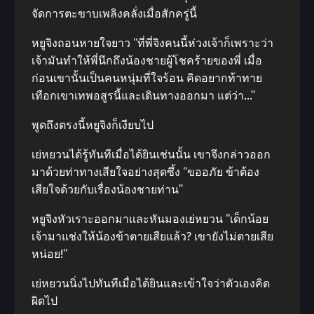
จัดการตะขาบเพลิงคลั่งเมื่อสักครู่นี้
หยูจิงถอนหายใจยาว “ที่พี่จิงคนนี้ห่วงเจ้าก็เพราะว่า
เจ้ามันทำให้พี่นึกถึงน้องชายผู้โชคร้ายของพี่ เมื่อ
ก่อนเขานั้นเป็นคนหนุ่มที่ใจร้อน คิดอยากท้าทาย
เทือกเขาเทพอสูรนี้และเดินทางออกมา แต่ว่า…”
พูดถึงตรงนี้หยูจิงก็เงียบไป
เย่หยวนได้รู้ทันทีเมื่อได้ยินเช่นนั้น เขาจึงกล่าวออก
มาด้วยท่าทางเสียใจอย่างสุดซึ้ง “ขออภัย ข้าต้อง
เสียใจด้วยกับเรื่องน้องชายท่าน”
หยูจิงหัวเราะออกมาและหันมองเย่หยวน “เด็กน้อย
เจ้ามาแช่งให้น้องข้าตายเสียแล้ว? เขายังไม่ตายเสีย
หน่อย!”
เย่หยวนนิ่งไปทันทีเมื่อได้ยินและเข้าใจว่าตัวเองคิด
ผิดไป