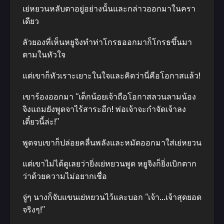
เย่หยวนหลับตาอยู่อย่างนั้นและกล่าวออกมาในครา
เดียว
ลัวยองที่เห็นหยูจิงทำท่าโกรธออกมาก็โกรธขึ้นมา
ตามในหัวใจ
แต่เขาก็หัวเราะเยาะในใจและคิดว่านี่คือโอกาสแล้ว!
เขาร้องออกมา “เด็กน้อยเจ้าถือโอกาสลวนลามน้อง
จิงแถมยังพูดจาไร้สาระอีก! พ่อเจ้าจะกำจัดเจ้าลง
เดี๋ยวนี้ล่ะ!”
พูดจบเขาก็ปล่อยคลื่นพลังและหมัดออกมาใส่เย่หยวน
แต่เขาไม่ได้ดูเลยว่ายิ่งเย่หยวนพูด หยูจิงก็ยิ่งเบิกตาก
ว่าด้วยความไม่อยากเชื่อ
จู่ๆ นางก็จับแขนเย่หยวนไว้และบอก “เจ้า…เจ้าสุดยอด
จริงๆ!”