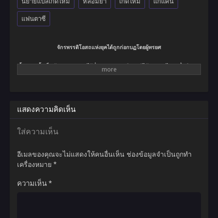
นิยายแปลเกิดใหม่
หลอมยา
เกิดใหม่
แก้แค้น
แฟนตาซี
จักรพรรดิโอสถแห่งยุคได้ถูกก่อกบฏโดยผู้ทรยศ
ตั้งแต่บัดนั้นเป็นต้นมา…แผ่นดินไร้ซึ่งนาม ฉิงหยุนซี และผู้ได้รับ แพรไหมหมื่นปี ก่อน
ที่จะสิ้นชีพลง….
กาลเวลาผ่านไป…เขาได้กลับมาอีกครั้ง ขณะที่ร่างกายเจ้าของคนเก่ากำลังเดินเล่น
อยู่ใน สำนัก…
แสดงความคิดเห็น
ข้าจะทลายสวรรค์ให้สิ้น…ด้วยโอสถในมือข้า!
ใส่ความเห็น
อีเมลของคุณจะไม่แสดงให้คนอื่นเห็น
ช่องข้อมูลจำเป็นถูกทำ
เครื่องหมาย
*
ความเห็น
*