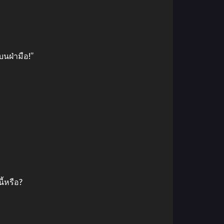
บนฝ่ามือ!”
ี้หรือ?