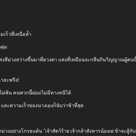
เร็วที่เหนือล้ำ
ตุ่ม
นมีแสงสีม่วงสว่างขึ้นมาที่ดวงตา แสงที่เหมือนจะกลืนกินวิญญาณผู้ค
่าสะพรึง!
ม่พ้น คนพวกนี้ย่อมไม่มีทางหนีได้
ุ่ม และความเร็วของนางเองก็นับว่าช้าที่สุด
งอย่างโกรธแค้น “เจ้าสัตว์ร้าย เจ้ากล้าสังหารน้องเย่ ข้าจะสู้กับเจ