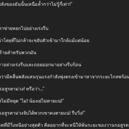
งของมันนั้นเหนือล้ำกว่าไม่รู้กี่เท่า!”
วตาข่ายหยกไปอย่างเร่งรีบ
โดยที่ไม่กล้าจะขยับตัวเข้ามาใกล้แม้แต่น้อย
ษร้ายสำหรับพวกมัน
มาอย่างเร่งรีบและถอยออกมาอย่างรีบร้อน
ว่ามีคลื่นพลังแสนรุนแรงกำลังพุ่งตรงเข้ามาหาจากระยะไกลพร้อมเส
อสูรตาม่วง! หรือว่า…”
่มีหยุด “ไม่! น้องเย่ไม่ตายแน่!”
อสูรตาม่วงจับได้พวกเขาคงตายแน่! รีบวิ่ง!”
มดที่มีวิ่งหนีอย่างสุดตัว คิดอยากที่จะหนีให้พ้นระยะของวานรอสูรต