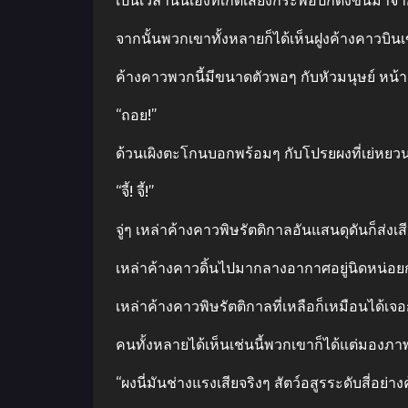
เป็นเวลานั้นเองที่เกิดเสียงกระพือปีกดังขึ้นมาจ
จากนั้นพวกเขาทั้งหลายก็ได้เห็นฝูงค้างคาวบินเข
ค้างคาวพวกนี้มีขนาดตัวพอๆ กับหัวมนุษย์ หน้า
“ถอย!”
ด้วนเผิงตะโกนบอกพร้อมๆ กับโปรยผงที่เย่หย
“จี้! จี้!”
จู่ๆ เหล่าค้างคาวพิษรัตติกาลอันแสนดุดันก็ส่
เหล่าค้างคาวดิ้นไปมากลางอากาศอยู่นิดหน่อย
เหล่าค้างคาวพิษรัตติกาลที่เหลือก็เหมือนได้เจอก
คนทั้งหลายได้เห็นเช่นนี้พวกเขาก็ได้แต่มองภา
“ผงนี่มันช่างแรงเสียจริงๆ สัตว์อสูรระดับสี่อ