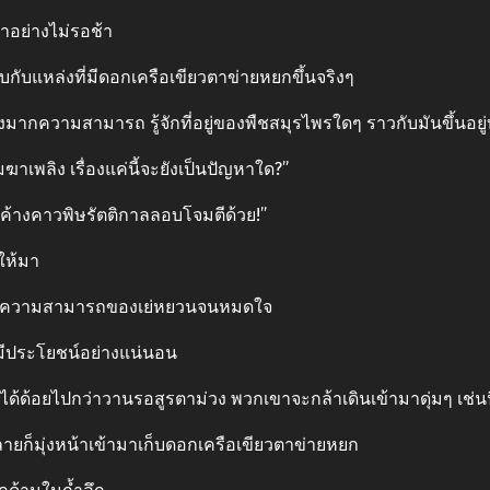
ป๋าอย่างไม่รอช้า
บกับแหล่งที่มีดอกเครือเขียวตาข่ายหยกขึ้นจริงๆ
่างมากความสามารถ รู้จักที่อยู่ของพืชสมุรไพรใดๆ ราวกับมันขึ้นอยู่
ฆาเพลิง เรื่องแค่นี้จะยังเป็นปัญหาใด?”
วกค้างคาวพิษรัตติกาลลอบโจมตีด้วย!”
ให้มา
ือและความสามารถของเย่หยวนจนหมดใจ
มีประโยชน์อย่างแน่นอน
ม่ได้ด้อยไปกว่าวานรอสูรตาม่วง พวกเขาจะกล้าเดินเข้ามาดุ่มๆ เช่นน
ลายก็มุ่งหน้าเข้ามาเก็บดอกเครือเขียวตาข่ายหยก