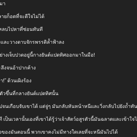
กมา
ายก็อดที่จะดีใจไม่ได้
หลบไปหาที่ซ่อนทันที
ั้งและวางดาบจักรพรรดิล้ำฟ้าลง
่างเจ็บปวดอยู่นี้กางยันต์แปดทิศออกมาในมือ!
ะลึงจนอ้าปากค้าง
” ด้วนเผิงร้อง
ัวขึ้นที่กลางยันต์แปดทิศนั้น
นเกือบจับเขาได้ แต่จู่ๆ มันกลับหันหน้าหนีและวิ่งกลับไปยังถ้ำทัน
ี เป็นเวลานั้นเองที่เขาได้รู้ว่าเจ้าสัตว์อสูรตัวนี้มันฉลาดและเข้าใ
็วของมันตอนนี้ พวกเขาคงไม่มีทางใดเลยที่จะหนีมันไปได้