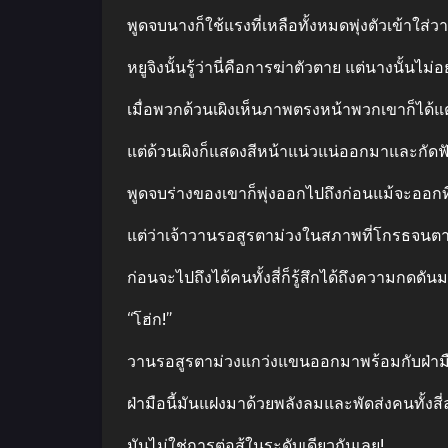
พูดจบนางก็ใช้แรงที่เหลือทั้งหมดพุ่งตัวเข้าใส
หยูจิงนั้นรู้ว่านี่คือการฆ่าตัวตาย แต่นางนั้นไม
เมื่อพวกด้วนเผิงเห็นภาพตรงหน้าพวกเขาก็ได้
แต่ด้วนเผิงก็แสดงสีหน้าแน่วแน่ออกมาและกัดฟันแ
พูดจบร่างของเขาก็พุ่งออกไปถึงก่อนแม้จะออกท
แต่ว่าเจ้าวานรอสูรตาม่วงในสภาพที่โกรธจนตาม
ก่อนจะไปถึงได้คนทั้งสี่ก็รู้สึกได้ถึงความกดด
“โฮ่ก!”
วานรอสูรตาม่วงแกว่งแขนออกมาพร้อมกับฝ่ามื
ฝ่ามือนี้มันแฝงมาด้วยพลังลมและพัดส่งคนทั้ง
มันไม่ใช่การต่อสู้ในระดับเดียวกันเลย!