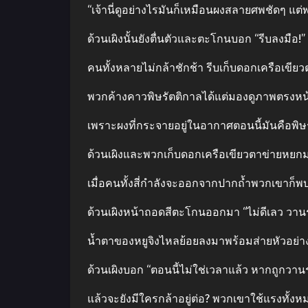
“เจ้านี่ดูอย่างไรมันก็เหมือนผงสลายศพชัดๆ แต่พลั
ด้วนเผิงนั้นยังตื่นตัวและตะโกนบอก “รีบลงมือ!”
คนทั้งหลายไม่กล้าชักช้า รีบเก็บดอกเครือเขีย
พวกค้างคาวพิษรัตติกาลได้แต่มองดูภาพตรงหน้า
เพราะผงที่กระจายอยู่ในอากาศตอนนี้มันคือพิ
ด้วนเผิงและพวกเก็บดอกเครือเขียวตาข่ายหยก
เมื่อคนทั้งสี่กำลังจะออกจากปากถ้ำพวกเขาก็พบ
ด้วนเผิงหน้าถอดสีตะโกนออกมา “ไม่ดีเลว วานร
น้ำตาของหยูจิงไหลย้อยลงมาพร้อมส่ายหัวอย่างไม
ด้วนเผิงบอก “ตอนนี้ไม่ใช่เวลาแล้ว หากถูกวานร
แล้วจะยังมีใครกล้าอยู่ต่อ? พวกเขาใช้แรงทั้งห