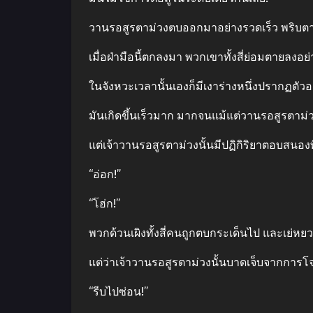
วานรอสูรตาม่วงตบออกมาอย่างรวดเร็ว พริบตาฝ่า
เมื่อฝ่ามือนี้ตกลงมา พวกเขาทั้งสี่ย่อมตายลงอย
ในจังหวะเวลานั้นเองก็มีเงาร่างหนึ่งปรากฏ
มันเกิดขึ้นเร็วมาก มากจนแม้แต่วานรอสูรตาม่วงก
แต่เจ้าวานรอสูรตาม่วงนั้นมีปฏิกิริยาตอบสนองที่
“อ่อก!”
“โฮ่ก!”
พวกด้วนเผิงทั้งสี่คนถูกตบกระเด็นไป และเย่หย
แต่ว่าเจ้าวานรอสูรตาม่วงนั้นบาดเจ็บจากการโ
“รีบไปซ่อน!”