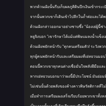
พวกด้วนเผิงนั้นรีบเก็บผลภูติดินปีกเงินเข้ากระเ
จากนั้นพวกเขาก็เดินเข้าไปลึกในถ้ำต่อและได้พ
ด้วนเผิงกล่าวออกมาอย่างซาบซึ้ง “น้องเย่ผู้นี้ช
หยูจิงบอก “เขารักษาได้แม้แต่พิษแมลงน้ำแข็งเม
ด้วนเผิงพยักหน้ารับ “ทุกคนเตรียมตัว! ระวังพ
ทุกผู้คนพยักหน้ารับและเตรียมผงที่เย่หยวนมอบ
ตอนนี้พวกเขาทุกคนต่างเชื่อมั่นใจพลังฝีม
หากเย่หยวนบอกมาว่าผงนี้มีประโยชน์ มันย่อม
ไม่เช่นนั้นด้วยพลังของค้างคาวพิษรัตติกาลที่ไ
เมื่อทำการเตรียมผงเสร็จเรียบร้อยพวกเขาทั้งห