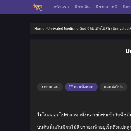
หน้าแรก
นิยายจีน
นิยายเกาหลี
นิยา
Home
›
Unrivaled Medicine God จอมเทพโอสถ
›
Unrivaled 
U
ตอนก่อน
ตอนทั้งหมด
ตอนต่อไป
ไม่ไกลออกไปพวกเขาทั้งหลายก็พบเข้ากับพืชต้
บนต้นนั้นมันมีผลไม้สีขาวอมฟ้าอยู่เจ็ดถึงแปดล