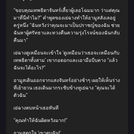
“ขอบคุณเทพธิดาจันทร์เสี้ยวผู้เลอโฉมมาก ว่าแต่คุณ
มาที่นี่ทำไม?” คำพูดของเย่ฉางทำให้อามูสลังเลอยู่
ครู่หนึ่ง “ฉันหวังว่าคุณจะมาเป็นปราชญ์ของฉัน ช่วย
ฉันหาผู้ศรัทธาและทวงคืนความรุ่งโรจน์ของฉันกลับ
คืนมา”
เย่ฉางดูเหมือนจะเข้าใจ ‘ดูเหมือนว่าเธอจะเหมือนกับ
เทพธิดาทั้งสาม’ เขากอดอกและเอามือบีบคาง “แล้ว
ฉันจะได้อะไร?”
อามูสเดินออกจากแสงจันทร์อย่างช้าๆ เผยให้เห็นร่าง
ที่เย้ายวน เธอเดินมากระซิบข้างหูเย่ฉาง “คุณจะได้
ตัวฉัน”
เย่ฉางตบหน้าเธอทันที
“คุณทำให้ฉันผิดหวังมาก!”
อามูสตกใจ ‘เขาตบฉัน!’