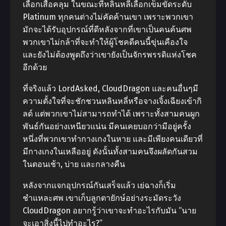
เลือกเสื้อคลุม ในขณะที่หลินหลี่เลือกเข็มขัดระดับ
Platinum ทุกคนต่างไม่คัดค้านเขา เพราะพวกเขา
มักจะได้รับอุปกรณ์ที่ดีหลังจากที่เขาเป็นคนค้นศพ
พวกเขาไม่กล้าที่จะทำให้ผู้โชคดีคนนี้ขุ่นเคืองใจ
และยังไม่ต้องพูดถึงว่าเขายังเป็นจักรพรรดิแห่งโชค
อีกด้วย
ที่จริงแล้ว LordAsked, CloudDragon และคนอื่นๆมี
ความตั้งใจที่จะชักชวนหลินหลี่หรือจางเจิ้งเฉียงเข้ากิ
ลด์ แต่พวกเขาไม่สามารถทำได้ เพราะทั้งสามคนผูก
พันธ์กันอย่างเหนียวแน่น มีคนเคยบอกว่ามีอยู่ครั้ง
หนึ่งที่พวกเขาทำกางเกงในหาย และมีเพียงคนเดียวที่
มีกางเกงในเหลืออยู่ ดังนั้นทั้งสามคนจึงผลัดกันสวม
ในตอนเช้า, บ่าย และกลางคืน
หลังจากแจกอุปกรณ์กันเสร็จแล้ว เย่ฉางก็เริ่ม
ชำแหละศพ เขาเก็บลูกตายักษ์อย่างระมัดระวัง
CloudDragon อยากรู้ว่าเขาจะทำอะไรกับมัน “นาย
จะเอาสิ่งนี้ไปทำอะไร?”