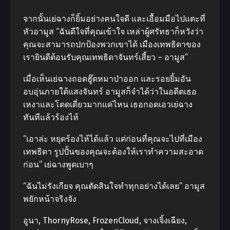
จากนั้นเย่ฉางก็ยิ้มอย่างคนใจดี และเอื้อมมือไปแตะที่
หัวอามูส “ฉันดีใจที่คุณเข้าใจ เหล่าผู้ศรัทธาก็หวังว่า
คุณจะสามารถปกป้องพวกเขาได้ เมืองเทพธิดาของ
เรายินดีต้อนรับคุณเทพธิดาจันทร์เสี้ยว – อามูส”
เมื่อเห็นเย่ฉางถอดฮู๊ดหมาป่าออก และรอยยิ้มอัน
อบอุ่นภายใต้แสงจันทร์ อามูสก็จำได้ว่าในอดีตเธอ
เหงาและโดดเดี่ยวมากแค่ไหน เธอกอดเอวเย่ฉาง
ทันทีแล้วร้องไห้
“เอาล่ะ หยุดร้องไห้ได้แล้ว แต่ก่อนที่คุณจะไปที่เมือง
เทพธิดา รูปปั้นของคุณจะต้องให้เราทำความสะอาด
ก่อน” เย่ฉางพูดเบาๆ
“ฉันไม่รังเกียจ คุณตัดสินใจทำทุกอย่างได้เลย” อามูส
พยักหน้าจริงจัง
อูนา, ThornyRose, FrozenCloud, จางเจิ้งเฉียง,