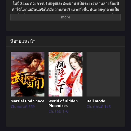
ในปี 24xx ด้วยการปรับปรุงและพัฒนามาเป็นระยะเวลาหลายร้อยปี
ทำให้โลกเสมือนจริงได้มีความสมจริงมากยิ่งขึ้น มันค่อยๆกลายเป็น
โลกใบที่2ของมนุษย์ชาติ สังคม, การทำงาน ,การเรียนรู้และทุกสิ่งทุก
อย่างในชีวิตประจำวัน คุณสามารถทำมันได้ในขณะที่คุณหลับพร้อม
กับการเพิ่มขึ้นของระบบเสมือนจริงนี้ ทำให้เกมเสมือนจริงได้พัฒนา
จนมีความสมบูรณ์แบบ นอกจากนี้ด้วยการสนับสนุนและส่งเสริมอย่าง
เป็นทางการของรัฐบาล ทำให้ทุกปีได้มีการแข่งขันและการ
นิยายแนะนำ
เปลี่ยนแปลงอยู่ตลอดเวลาเย่ฉางผู้ยากไร้เป็นนักศึกษามหาวิทยาลัยปี2
เขาดูเหมือนจะได้รับการรักษาจากโรคผิวซีดจนหายเป็นปกติ เรื่องราว
ของเขายังคงเต็มไปด้วยความลึกลับและปริศนามากมาย ในเกมส์
‘New Age – Conviction’ เขาได้เริ่มต้นเดินไปตามเส้นทางของนัก
เล่นเกมมืออาชีพ อัศวินที่กำลังปรุงอาหารในความมืดมนกับ
บรรยากาศอันน่ารังเกียจในพื้นที่แห่งนี้ ประตูสู่ตำนานได้เริ่มผลักเขา
ออกไปอย่างช้าๆ“ในความเป็นจริง … เมื่อเทียบกับการเล่นเกม ฉันยัง
คงชอบการทำอาหารและดูละครโอเปร่า” — The White Emperor
—
Martial God Space
World of Hidden
Hell mode
Phoenixes
Ch. ตอนที่ 359
Ch. ตอนที่ 148
Ch. เล่ม 1-6