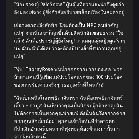
“นักปราชญ์ PaleSnow ” ผู้หญิงที่สวยและน่าดึงดูดกำ
ลังมองเย่ฉาง ผู้ซึ่งกำลังอธิบายพล็อตเรื่องในละครอยู่
เย่ฉางตกตะลึงสักพัก ‘นี่จะต้องเป็น NPC คนสำคัญ
แน่ๆ’ จากนั้นเขาก็ลุกขึ้นด้วยสีหน้าอันชอบธรรม “ใช่
แล้ว! ฉันคือปราชญ์ผู้ยิ่งใหญ่! ว่าแต่คุณผู้หญิงดูเศร้าๆ
นะ ฉันพนันได้เลยว่าจะต้องมีบางสิ่งที่รบกวนคุณอยู่
แน่ๆ”
“ฟุ๊บ” ThornyRose พ่นน้ำออกจากปากของเธอ ‘พวก
บ้าสามคนนี้รู้เพียงแค่ประโยคแรกของ 100 ประโยค
ของการรับเควสจริงๆ! เธอดูเศร้าที่ไหนกัน!’
“ฉันเป็นหนึ่งในเทพธิดาจันทรา ฉันคือเทพธิดาจันทร์
เสี้ยว – อามูส ฉันเห็นว่าคุณเป็นนักรบผู้กล้าหาญ ฉัน
ไม่ต้องการเห็นพวกคุณพ่ายแพ้ ดังนั้นฉันจึงอยากช่วย
พวกคุณสักเล็กน้อย” ทุกคนเข้าใจทันทีว่าดาวตก
สีน้ำเงินอันเหน็บหนาวที่พุ่งทะลุท้องฟ้าลงมานั้นมา
จากผู้หญิงคนนี้