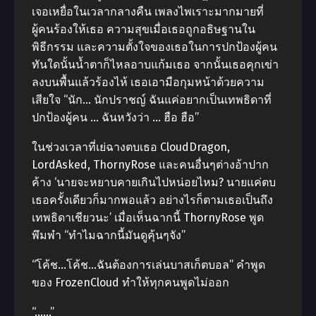
เจอเหยื่อในเวลากลางคืน เพลงไพเราะมากมายที่
ผู้คนร้องให้เธอ ความสุขเมื่อเธอถูกอธิษฐานใน
พิธีกรรม และความตั้งใจของเธอในการปกป้องผู้คน
ทันใดนั้นน้ำตาก็ไหลอาบแก้มเธอ จากนั้นเธอคุกเข่า
ลงบนพื้นแล้วร้องไห้ เธอเอามือกุมหน้าด้วยความ
เสียใจ “นัก… นักปราชญ์ ฉันแค่อยากเป็นเทพธิดาที่
ปกป้องผู้คน … ฉันหวังว่า … ฮือ ฮือ”
ในช่วงเวลาที่เย่ฉางตบเธอ CloudDragon,
LordAsked, ThornyRose และคนอื่นๆต่างอ้าปาก
ค้าง ‘นายจะหยาบคายเกินไปหน่อยไหม? นายแค่ตบ
เธอครั้งเดียวก็มากพอแล้ว อย่างไรก็ตามเธอเป็นถึง
เทพธิดาเชียวนะ’ เมื่อเห็นฉากนี้ ThornyRose พูด
พึมพำ “ทำไมฉากนี้มันดูคุ้นๆจัง”
“โค้ช…โค้ช…ฉันต้องการเล่นบาสเก็ตบอล” คำพูด
ของ FrozenCloud ทำให้ทุกคนพูดไม่ออก
“……”