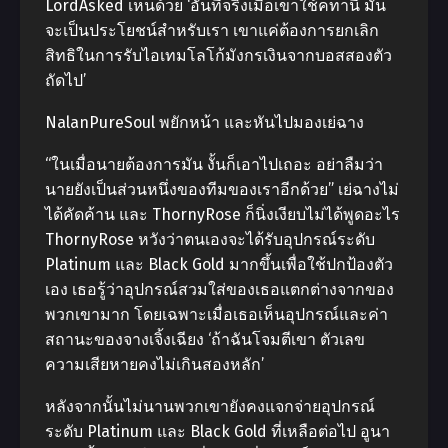
LordAsked เห็นด้วย ‘อันที่จริงเมื่อเขาใช้คทานี้ มัน
จะเป็นประโยชน์สำหรับเรา เขาแค่ต้องการยกเลิก
สิทธิในการรับไอเทมโลโก้มังกรเงินจากบอสสองตัว
ถัดไป’
NalanPureSoul พยักหน้า และหันไปมองเย่ฉาง
“ในเมื่อนายต้องการมัน งั้นก็เอาไปเถอะ อย่าลืมว่า
นายยังเป็นส่วนหนึ่งของทีมของเราอีกด้วย” เย่ฉางไม่
ได้คัดค้าน และ ThornyRose ก็นิ่งเงียบไม่ได้พูดอะไร
ThornyRose หวังว่าตนเองจะได้รับอุปกรณ์ระดับ
Platinum และ Black Gold มากขึ้นเพื่อใช้ปกป้องตัว
เอง เธอรู้ว่าอุปกรณ์สวมใส่ของเธอแตกต่างจากของ
พวกเขามาก โดยเฉพาะเมื่อเธอเห็นอุปกรณ์และค่า
สถานะของจางเจิ้งเฉียง ‘ถ้าฉันโจมตีเขา ตัวเลข
ความเสียหายคงไม่เกินสองหลัก’
หลังจากนั้นไม่นานพวกเขายังคงแจกจ่ายอุปกรณ์
ระดับ Platinum และ Black Gold ที่เหลือต่อไป อูนา