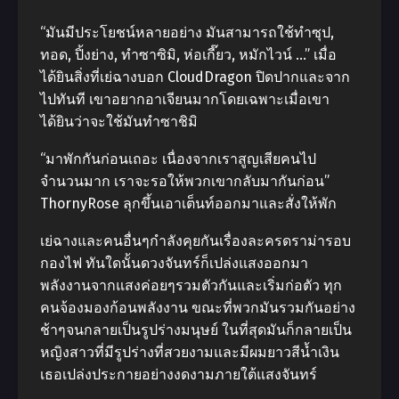
“มันมีประโยชน์หลายอย่าง มันสามารถใช้ทำซุป,
ทอด, ปิ้งย่าง, ทำซาซิมิ, ห่อเกี๊ยว, หมักไวน์ …” เมื่อ
ได้ยินสิ่งที่เย่ฉางบอก CloudDragon ปิดปากและจาก
ไปทันที เขาอยากอาเจียนมากโดยเฉพาะเมื่อเขา
ได้ยินว่าจะใช้มันทำซาชิมิ
“มาพักกันก่อนเถอะ เนื่องจากเราสูญเสียคนไป
จำนวนมาก เราจะรอให้พวกเขากลับมากันก่อน”
ThornyRose ลุกขึ้นเอาเต็นท์ออกมาและสั่งให้พัก
เย่ฉางและคนอื่นๆกำลังคุยกันเรื่องละครดราม่ารอบ
กองไฟ ทันใดนั้นดวงจันทร์ก็เปล่งแสงออกมา
พลังงานจากแสงค่อยๆรวมตัวกันและเริ่มก่อตัว ทุก
คนจ้องมองก้อนพลังงาน ขณะที่พวกมันรวมกันอย่าง
ช้าๆจนกลายเป็นรูปร่างมนุษย์ ในที่สุดมันก็กลายเป็น
หญิงสาวที่มีรูปร่างที่สวยงามและมีผมยาวสีน้ำเงิน
เธอเปล่งประกายอย่างงดงามภายใต้แสงจันทร์