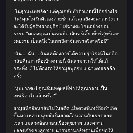
“ในฐานะเทพธิดา แต่คุณกลับทำตัวแบบนี้ได้อย่างไร
กัน! คุณไม่รักตัวเองด้วยซ้ำ แล้วคุณยังจะคาดหวังว่า
จะได้รับผู้ศรัทธาอยู่อีก!” เย่ฉางตะโกนอย่างชอบ
ธรรม “ตกลงคุณเป็นเทพธิดาจันทร์เสี้ยวที่บริสุทธ์และ
งดยงาม เป็นหนึ่งในเทพธิดาจันทราจริงๆหรือ!?”
“ฉัน … ฉัน … ฉันแค่ต้องการได้ความรุ่งโรจน์ในอดีต
กลับคืนมา เพื่อเป้าหมายนี้ ฉันสามารถให้ได้แม้
กระทั่ง…” ไม่ต้องรอให้อามูสพูดจบ เย่ฉางตบเธออีก
ครั้ง
“หุบปากซะ! คุณลืมเหตุผลที่ทำให้คุณกลายเป็น
เทพธิดาไปแล้วหรือ?”
อามูสนึกย้อนกลับไปในอดีต เมื่อดวงจันทร์ถือกำเกิด
ขึ้นมา เหล่ามนุษยก็เริ่มสวดอ้อนวอนกับเธอตลอด
เวลา แม่สวดอ้อนวอนเรื่องสุขภาพ และความ
ปลอดภัยของลูกชาย นายพรานอธิษฐานเพื่อขอให้