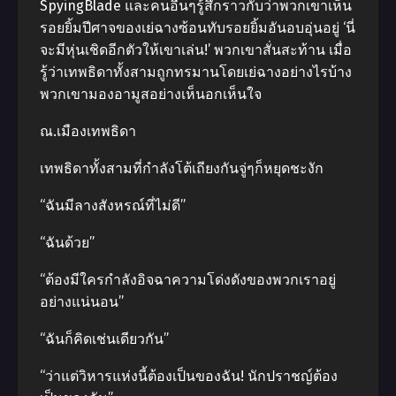
SpyingBlade และคนอื่นๆรู้สึกราวกับว่าพวกเขาเห็น
รอยยิ้มปีศาจของเย่ฉางซ้อนทับรอยยิ้มอันอบอุ่นอยู่ ‘นี่
จะมีหุ่นเชิดอีกตัวให้เขาเล่น!’ พวกเขาสั่นสะท้าน เมื่อ
รู้ว่าเทพธิดาทั้งสามถูกทรมานโดยเย่ฉางอย่างไรบ้าง
พวกเขามองอามูสอย่างเห็นอกเห็นใจ
ณ.เมืองเทพธิดา
เทพธิดาทั้งสามที่กำลังโต้เถียงกันจู่ๆก็หยุดชะงัก
“ฉันมีลางสังหรณ์ที่ไม่ดี”
“ฉันด้วย”
“ต้องมีใครกำลังอิจฉาความโด่งดังของพวกเราอยู่
อย่างแน่นอน”
“ฉันก็คิดเช่นเดียวกัน”
“ว่าแต่วิหารแห่งนี้ต้องเป็นของฉัน! นักปราชญ์ต้อง