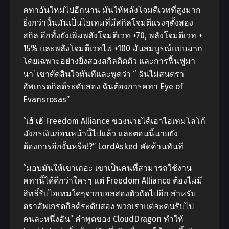
คทาอันใหม่ไปอีกนาน มันให้พลังโจมตีเวทที่สูงมาก
ยิ่งกว่านั้นมันเป็นไอเทมที่มีสกิลโจมตีแรงๆตั้งสอง
สกิล อีกทั้งยังเพิ่มพลังโจมตีเวท +70, พลังโจมตีเวท +
15% และพลังโจมตีเวทไฟ +100 มันสมบูรณ์แบบมาก
โดยเฉพาะอย่างยิ่งสองสกิลติดตัว และการฟื้นฟูมา
นา’ เขาตัดสินใจทันทีและพูดว่า “ ฉันไม่สนตรา
อัพเกรดกิลด์ระดับสอง ฉันต้องการคทา Eye of
Evansrosas”
“เฮ้ เฮ้ Freedom Alliance ของนายได้เอาไอเทมโลโก้
มังกรเงินก่อนหน้านี้ไปแล้ว และตอนนี้นายยัง
ต้องการอีกงั้นหรือ!?” LordAsked คัดค้านทันที
“มอบมันให้เขาเถอะ เขาเป็นคนที่สามารถใช้งาน
คทานี้ได้ดีกว่าใครๆ แต่ Freedom Alliance ต้องไม่มี
สิทธิ์รับไอเทมใดๆจากบอสสองตัวถัดไปอีก สำหรับ
ตราอัพเกรดกิลด์ระดับสอง พวกเราแต่ละคนรับไป
คนละหนึ่งอัน” คำพูดของ CloudDragon ทำให้