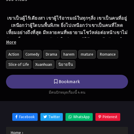
เขาเป็นผู้ไร้เดียงสา เขาผู้ไร้อารมณ์ในทุกๆสิ่ง เขาเป็นคนที่อยู่
เหนือกว่าผู้ใดบนพื้นพิภพ ยิ่งไปเหนือกว่าเขาเป็นคนที่โหด
เหี้ยมอย่างถึงที่สุด มีหลายคนที่พยายามโชว์หล่อต่อหน้าเขาไม่
ว่าจะเป็น ราชาทหาร นักฆ่าในตำนาน ผู้ใช้ระบบ ผู้กลับชาติมา
More
เกิด ผู้หวนคืนจากอนาคต ผู้ข้ามมิติ ผู้ที่แข็งแกร่งจากการตก
เขา ผู้กลับมาจากโลกอมตะ หมออมตะ ราชาปีศาจ จักรพรรดิ
Action
Comedy
Drama
harem
mature
Romance
อมตะที่ครอบครองร่างกายของคนอื่น ฯลฯ พวกมันทั้งหมดไม่รู้
Slice of Life
Xuanhuan
นิยายจีน
ว่ากำลังเล่นอยู่กับใคร!!!
Bookmark
มีคนปักหมุดเรื่องนี้ 4 คน
Facebook
Twitter
WhatsApp
Pinterest
Home
›