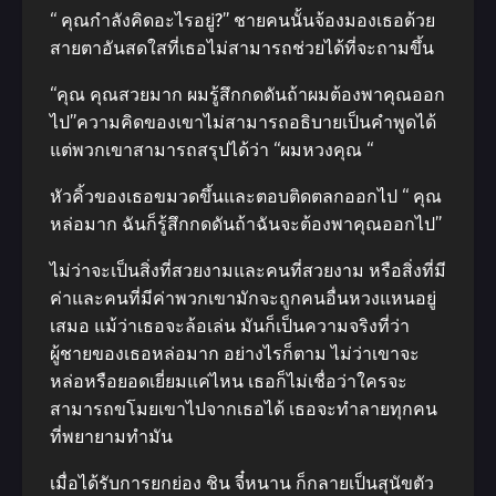
“ คุณกำลังคิดอะไรอยู่?” ชายคนนั้นจ้องมองเธอด้วย
สายตาอันสดใสที่เธอไม่สามารถช่วยได้ที่จะถามขึ้น
“คุณ คุณสวยมาก ผมรู้สึกกดดันถ้าผมต้องพาคุณออก
ไป”ความคิดของเขาไม่สามารถอธิบายเป็นคำพูดได้
แต่พวกเขาสามารถสรุปได้ว่า “ผมหวงคุณ “
หัวคิ้วของเธอขมวดขึ้นและตอบติดตลกออกไป “ คุณ
หล่อมาก ฉันก็รู้สึกกดดันถ้าฉันจะต้องพาคุณออกไป”
ไม่ว่าจะเป็นสิ่งที่สวยงามและคนที่สวยงาม หรือสิ่งที่มี
ค่าและคนที่มีค่าพวกเขามักจะถูกคนอื่นหวงแหนอยู่
เสมอ แม้ว่าเธอจะล้อเล่น มันก็เป็นความจริงที่ว่า
ผู้ชายของเธอหล่อมาก อย่างไรก็ตาม ไม่ว่าเขาจะ
หล่อหรือยอดเยี่ยมแค่ไหน เธอก็ไม่เชื่อว่าใครจะ
สามารถขโมยเขาไปจากเธอได้ เธอจะทำลายทุกคน
ที่พยายามทำมัน
เมื่อได้รับการยกย่อง ชิน จี๋หนาน ก็กลายเป็นสุนัขตัว