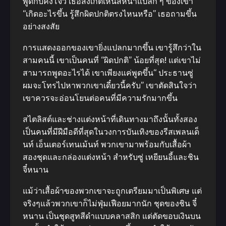
พูดกับคงโจว เธอสังเกตเห็นสีหน้าแปลก ๆ ของเขา
“เกิดอะไรขึ้น รู้สึกผิดปกติตรงไหนหรือ” เธอถามขึ้น
อย่างสงสัย
การแสดงออกของเขายิ่งแปลกมากขึ้น เขารู้สึกว่าใน
สามคนนี้ เขาเป็นคนที่ “ผิดปกติ” น้อยที่สุด! แต่เขาไม่
สามารถพูดอะไรได้ เขาเพียงแค่พูดขึ้น“ ประธานซู่
ผมจะโทรไปหาพวกเขาเดี๋ยวนี้ครับ” เขาตัดสินใจว่า
เขาควรจะอ่อนโยนต่อคนที่มีความรักมากขึ้น
สไตลิสต์และช่างแต่งหน้าที่เดินทางมาถึงนั้นทั้งสอง
เป็นคนที่มีฝีมือดีที่สุดในวงการบันเทิงของรีสเพลนเด็
นท์ เอ็นเตอร์เทนเม้นท์ พวกเขามาพร้อมกับเสื้อผ้า
สองชุดและกล่องแต่งหน้า สำหรับซู่ เหยียนอี้และชิน
จี๋หนาน
แม้ว่าเสื้อผ้าของพวกเขาจะถูกเตรียมมาเป็นพิเศษ แต่
จริงๆแล้วพวกเขาก็ไม่ฟุ่มเฟือยมากนัก ชุดของชิน จี๋
หนาน เป็นชุดสูทสีดำแบบคลาสสิก แต่ตัดขอบเงินบน