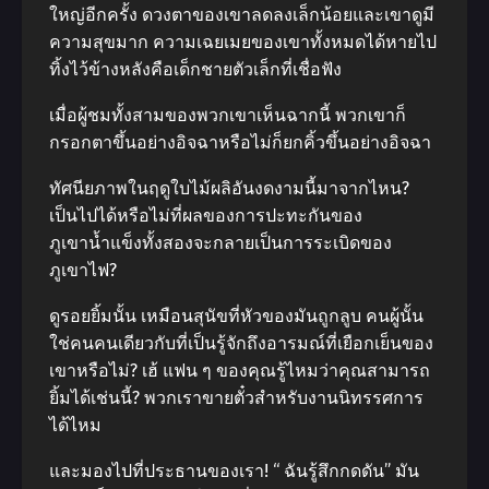
ใหญ่อีกครั้ง ดวงตาของเขาลดลงเล็กน้อยและเขาดูมี
ความสุขมาก ความเฉยเมยของเขาทั้งหมดได้หายไป
ทิ้งไว้ข้างหลังคือเด็กชายตัวเล็กที่เชื่อฟัง
เมื่อผู้ชมทั้งสามของพวกเขาเห็นฉากนี้ พวกเขาก็
กรอกตาขึ้นอย่างอิจฉาหรือไม่ก็ยกคิ้วขึ้นอย่างอิจฉา
ทัศนียภาพในฤดูใบไม้ผลิอันงดงามนี้มาจากไหน?
เป็นไปได้หรือไม่ที่ผลของการปะทะกันของ
ภูเขาน้ำแข็งทั้งสองจะกลายเป็นการระเบิดของ
ภูเขาไฟ?
ดูรอยยิ้มนั้น เหมือนสุนัขที่หัวของมันถูกลูบ คนผู้นั้น
ใช่คนคนเดียวกับที่เป็นรู้จักถึงอารมณ์ที่เยือกเย็นของ
เขาหรือไม่? เฮ้ แฟน ๆ ของคุณรู้ไหมว่าคุณสามารถ
ยิ้มได้เช่นนี้? พวกเราขายตั๋วสำหรับงานนิทรรศการ
ได้ไหม
และมองไปที่ประธานของเรา! “ ฉันรู้สึกกดดัน” มัน