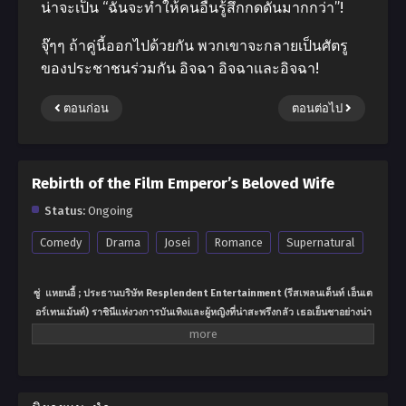
น่าจะเป็น “ฉันจะทำให้คนอื่นรู้สึกกดดันมากกว่า”!
จุ๊ๆๆ ถ้าคู่นี้ออกไปด้วยกัน พวกเขาจะกลายเป็นศัตรู
ของประชาชนร่วมกัน อิจฉา อิจฉาและอิจฉา!
ตอนก่อน
ตอนต่อไป
Rebirth of the Film Emperor’s Beloved Wife
Status:
Ongoing
Comedy
Drama
Josei
Romance
Supernatural
ซู่ แหยนอี้ ; ประธานบริษัท Resplendent Entertainment (รีสเพลนเด็นท์ เอ็นเต
อร์เทนเม้นท์) ราชินีแห่งวงการบันเทิงและผู้หญิงที่น่าสะพรึงกลัว เธอเย็นชาอย่างน่า
เชื่อไม่ ไม่ยอมอ่อนข้อ มีอำนาจและศิลปินที่เธอเลือกรับประกันได้ว่าจะกลายเป็น
ศูนย์กลางของโลกแห่งความบันเทิง แผนการทำให้เธอสูญเสียทุกสิ่งทุกอย่าง แต่
ก็ทำให้เธอตระหนักได้ว่าผู้ชายที่เธอได้ทำสัญญาแต่งงานด้วยมาหลายปี จริงๆแล้ว
เป็นคนที่มีความรักที่แท้จริงให้กับเธอ หลังจากการเกิดใหม่ เธอได้เพิ่มเติมบางอย่าง