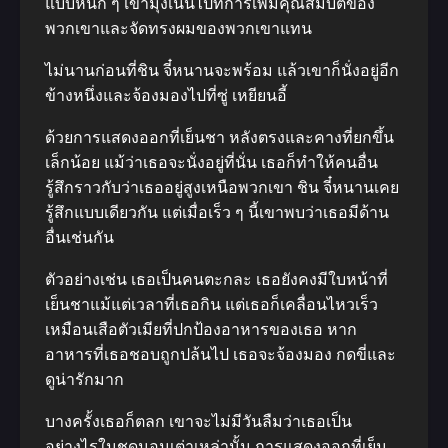
แบบหนัก ๆ เขามุ่งเน้นไปที่การเพิ่มคุณสมบัติของ
พวกเขาและจัดทรงผมของพวกเขาแทน
ไม่นานก่อนที่ชิน จี๋หนานจะพร้อม แล้วเขาก็นั่งอยู่อีก
ข้างหนึ่งและจ้องมองไปที่ซู่ เหยียนอี้
ด้วยการแสดงออกที่เย็นชา หลังตรงและคางที่ยกขึ้น
เล็กน้อย แม้ว่าเธอจะนั่งอยู่ที่นั่น เธอก็ทำให้คนอื่น
รู้สึกราวกับว่าเธออยู่สูงเหนือพวกเขา ชิน จี๋หนานเคย
รู้สึกแบบเดียวกัน แต่เมื่อเร็ว ๆ นี้เขาพบว่าเธอมีด้าน
อื่นเช่นกัน
ตัวอย่างเช่น เธอเป็นคนตะกละ เธอยังคงมีใบหน้าที่
เย็นชาแม้แต่เวลาที่เธอกิน แต่เธอก็เคลื่อนไหวเร็ว
เหมือนเสือตัวเมียที่ปกป้องอาหารของเธอ หาก
อาหารที่เธอชอบถูกปล้นไป เธอจะจ้องมอง กดขี่และ
ดูน่ารักมาก
บางครั้งเธอก็ตลก เขาจะไม่มีวันลืมว่าเธอเป็น
อย่างไรในชุดนอนเต่าเหล่านั้น การแสดงออกที่เย็น