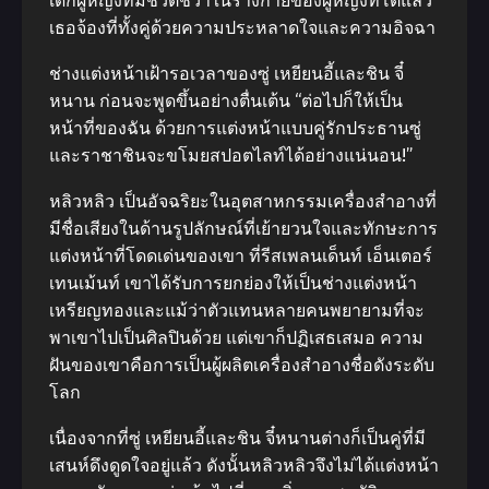
เด็กผู้หญิงที่มีชีวิตชีวาในร่างกายของผู้หญิงที่โตแล้ว
เธอจ้องที่ทั้งคู่ด้วยความประหลาดใจและความอิจฉา
ช่างแต่งหน้าเฝ้ารอเวลาของซู่ เหยียนอี้และชิน จี๋
หนาน ก่อนจะพูดขึ้นอย่างตื่นเต้น “ต่อไปก็ให้เป็น
หน้าที่ของฉัน ด้วยการแต่งหน้าแบบคู่รักประธานซู่
และราชาชินจะขโมยสปอตไลท์ได้อย่างแน่นอน!”
หลิวหลิว เป็นอัจฉริยะในอุตสาหกรรมเครื่องสำอางที่
มีชื่อเสียงในด้านรูปลักษณ์ที่เย้ายวนใจและทักษะการ
แต่งหน้าที่โดดเด่นของเขา ที่รีสเพลนเด็นท์ เอ็นเตอร์
เทนเม้นท์ เขาได้รับการยกย่องให้เป็นช่างแต่งหน้า
เหรียญทองและแม้ว่าตัวแทนหลายคนพยายามที่จะ
พาเขาไปเป็นศิลปินด้วย แต่เขาก็ปฏิเสธเสมอ ความ
ฝันของเขาคือการเป็นผู้ผลิตเครื่องสำอางชื่อดังระดับ
โลก
เนื่องจากที่ซู่ เหยียนอี้และชิน จี๋หนานต่างก็เป็นคู่ที่มี
เสนห์ดึงดูดใจอยู่แล้ว ดังนั้นหลิวหลิวจึงไม่ได้แต่งหน้า