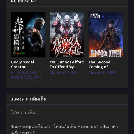
นิยายแนะนำ
ลงไปในรายการของเธอ 1) แก้แค้น 2) ใช้เวลาอยู่กับครอบครัวมากขึ้น
3) ตอบแทนความรู้สึกลึก ๆ ของสามีตามสัญญาของเธอ ถ้าเป็นไปได้ หรือไม่เช่นนั้น
อย่างน้อยก็ทำให้เขาก็มีความสุขและมีชีวิตที่ดีขึ้น ด้วยความช่วยเหลือของพลัง
แห่งการเกิดใหม่ของเธอพร้อมกับ “ระบบภรรยาที่ดี” ซู่ แหยนอี้ ที่เคร่งขรึมและเย็น
ชาจึงตัดสินใจที่จะออกไปปรนเปรอสามีที่ถูกหลงลืมของเธอ แต่ก็ต้องสะดุดกับการ
ขาดการประสบการณ์ของเธอในการพยายามโน้มน้าวเขาว่า ไม่ เขาไม่ได้มีอาการ
ประสาทหลอน และไม่ เธอไม่ได้รู้สึกไม่สบาย! เพียงแต่ว่า ทำไมงานแรกคือการ
ทำให้เขายิ้มได้อย่างแท้จริงสิบครั้ง ถึงได้ยากเย็นขนาดนี้?
Godly Model
You Cannot Afford
The Second
Creator
To Offend My
Coming of
Woman ผู้หญิงข้า
Gluttony
Ch. ตอนที่ 845
Ch. ตอนที่ 1-230
Ch. ตอนที่ 1-290
ใครอย่าแตะ!
ความหวังที่จะก้าว
เข้าสู่ขอบเขตโลก
แสดงความคิดเห็น
ใส่ความเห็น
อีเมลของคุณจะไม่แสดงให้คนอื่นเห็น
ช่องข้อมูลจำเป็นถูกทำ
เครื่องหมาย
*