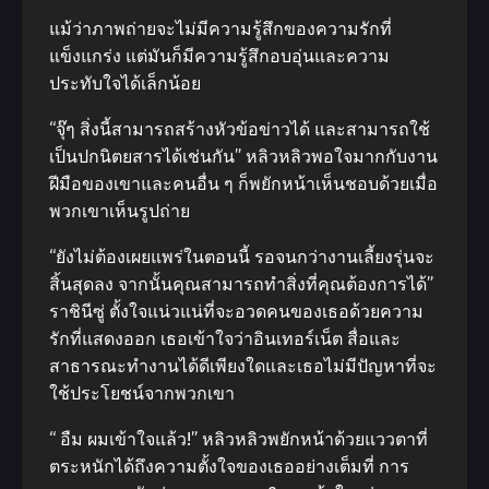
แม้ว่าภาพถ่ายจะไม่มีความรู้สึกของความรักที่
แข็งแกร่ง แต่มันก็มีความรู้สึกอบอุ่นและความ
ประทับใจได้เล็กน้อย
“จุ๊ๆ สิ่งนี้สามารถสร้างหัวข้อข่าวได้ และสามารถใช้
เป็นปกนิตยสารได้เช่นกัน” หลิวหลิวพอใจมากกับงาน
ฝีมือของเขาและคนอื่น ๆ ก็พยักหน้าเห็นชอบด้วยเมื่อ
พวกเขาเห็นรูปถ่าย
“ยังไม่ต้องเผยแพร่ในตอนนี้​ รอจนกว่างานเลี้ยง​รุ่นจะ
สิ้นสุดลง จากนั้นคุณสามารถทำสิ่งที่คุณต้องการได้”
ราชินีซู่ ตั้งใจแน่วแน่ที่จะอวดคนของเธอด้วยความ
รักที่แสดงออก เธอเข้าใจว่าอินเทอร์เน็ต สื่อและ
สาธารณะทำงานได้ดีเพียงใดและเธอไม่มีปัญหา​ที่จะ
ใช้ประโยชน์จากพวกเขา
“ อืม ผมเข้าใจแล้ว!” หลิวหลิวพยักหน้าด้วยแววตาที่
ตระหนักได้ถึงความตั้งใจของเธออย่างเต็มที่ การ