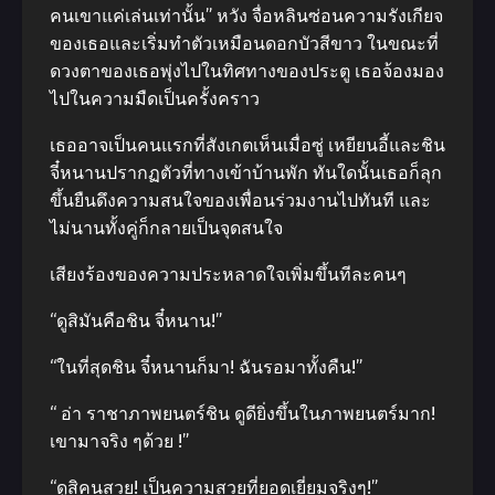
คนเขาแค่เล่นเท่านั้น​” หวัง จื่อหลินซ่อนความรังเกียจ
ของเธอและเริ่มทำตัวเหมือนดอกบัวสีขาว ในขณะที่
ดวงตาของเธอพุ่งไปในทิศทางของประตู เธอจ้องมอง
ไปในความมืดเป็นครั้งคราว
เธออาจเป็นคนแรกที่สังเกตเห็นเมื่อซู่ เหยียนอี้และชิน
จี๋หนานปรากฏตัวที่ทางเข้าบ้านพัก ทันใดนั้นเธอก็ลุก
ขึ้นยืนดึงความสนใจของเพื่อนร่วมงานไปทันที และ
ไม่นานทั้งคู่ก็กลายเป็นจุดสนใจ
เสียงร้องของความประหลาดใจเพิ่มขึ้นทีละคนๆ
“ดูสิมันคือชิน จี๋หนาน!”
“ในที่สุดชิน จี๋หนานก็มา! ฉันรอมาทั้งคืน!”
“ อ่า ราชาภาพยนตร์​ชิน ดูดียิ่งขึ้นในภาพยนตร์​มาก!
เขามาจริง ๆด้วย !”
“ดูสิคนสวย! เป็นความสวยที่ยอดเยี่ยมจริงๆ!”