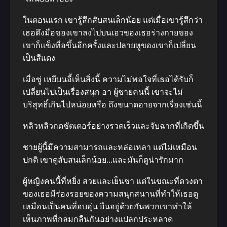
ในตอนแรก เขารู้สึกสับสนเล็กน้อย แต่เมื่อเขารู้สึกว่า
เธอดึงมือของเขาลงไปบนเอวของเธอร่างกายของ
เขาก็แข็งทื่อขึ้น​อีกครั้งและปลายหูของเขาก็เปลี่ยน
เป็นสีแดง
เมื่อซู่ เหยีบนอี้เห็นสิ่งนี้ ความไม่พอใจที่เธอได้รับก็
เปลี่ยนไปเป็นเรื่องสนุก อา ผู้ชายคนนี้ เขาจะไม่
บริสุทธิ์เกินไปหน่อยหรือ ถึงขนาดอายจากเรื่อง​เช่นนี้
หลิวหลิวกดชัตเตอร์อย่างรวดเร็วและจับฉากที่เกิดขึ้น
ชายผู้นี้มีความสามารถและหล่อเหลา แต่ไม่เหมือน
ปกติ เขาดูสับสนเล็กน้อย…และมันก็ดูน่ารักมาก
ผู้หญิงคนนี้ที่หยิ่ง สวยและเย็นชา แต่ในขณะที่ดวงตา
ของเธอมีร่องรอยของความสนุก​สนาน​ที่ทำให้เธอดู
เหมือนเป็นคนที่อบอุ่น ยืนอยู่ด้วยกันพวกเขาทำให้
เห็นภาพที่กลมกลืนกันอย่างแปลกประหลาด