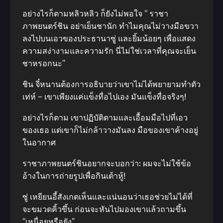
อย่างไรก็ตามหลิวหลิว ก็ยังไม่พอใจ “ ราชา
ภาพยนตร์ชิน อย่าเย็นชา​นัก ทำไม​คุณไม่​วางมือขวา
ลงไปบนเอวของประธานาซู่ และยิ้มน้อยๆ เพื่อแสดง
ความสง่างามและความรัก นี่ไม่ใช่เวลาที่คุณจะเย็น
ชาหรอก​นะ”
ชิน จี๋หนานต้องการอธิบายว่าเขาไม่ได้พยายามทำตัว
เท่ห์ – เขาเพียงแค่​แข็งทื่อไปเอง มันแข็งทื่อ​จริงๆ!
อย่างไรก็ตาม เขาปฏิบัติตามและเอื้อมมือไปที่เอว
ของเธอ แต่เขาก็ไม่กล้าวางมันลง มือของเขาค้างอยู่
ในอากาศ
ราชาภาพยนตร์​ชินอยากจะบอกว่า: ผมจะไม่ใช้ข้อ
อ้างในการถ่ายรูปเพื่อกินเต้าหู้!
ซู่ เหยียนอี้สังเกตเห็นและแน่นอนว่าเธอช่วยไม่ได้ที่
จะขมวดคิ้วขึ้น ก่อนจะหันไปมองเขาแล้วถามขึ้น
“เหนื่อยหรือยัง”