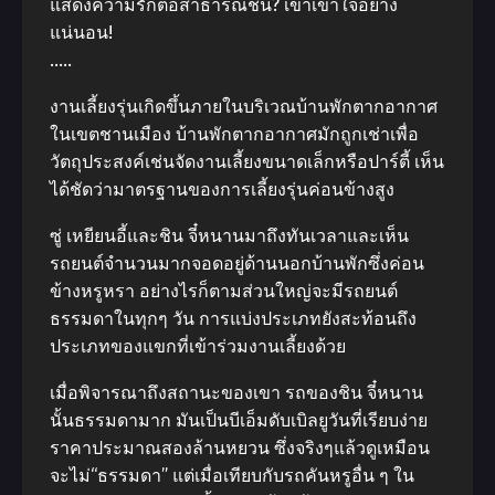
แสดงความรักต่อสาธารณชน? เขาเข้าใจอย่าง
แน่นอน!
…..
งานเลี้ยง​รุ่นเกิดขึ้นภายในบริเวณบ้านพักตากอากาศ
ในเขตชานเมือง บ้านพักตากอากาศมักถูกเช่าเพื่อ
วัตถุประสงค์เช่นจัดงานเลี้ยงขนาดเล็กหรือปาร์ตี้ เห็น
ได้ชัดว่ามาตรฐานของการเลี้ยง​รุ่นค่อนข้างสูง
ซู่ เหยียนอี้และชิน จี๋หนานมาถึงทันเวลาและเห็น
รถยนต์จำนวนมากจอดอยู่ด้านนอกบ้านพักซึ่งค่อน
ข้างหรูหรา อย่างไรก็ตามส่วนใหญ่จะมีรถยนต์
ธรรมดาในทุกๆ วัน การแบ่งประเภทยังสะท้อนถึง
ประเภทของแขกที่เข้าร่วมงานเลี้ยงด้วย
เมื่อพิจารณาถึงสถานะของเขา รถของชิน จี๋หนาน
นั้นธรรมดามาก มันเป็นบีเอ็มดับเบิลยูวันที่เรียบง่าย
ราคาประมาณสองล้านหยวน ซึ่งจริงๆแล้วดูเหมือน
จะไม่“ธรรมดา” แต่เมื่อเทียบกับรถคันหรูอื่น ๆ ใน