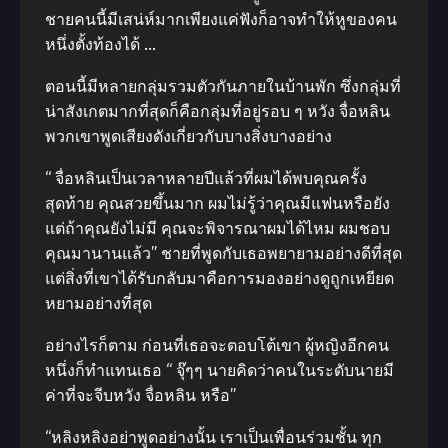
ชายคนนี้มีเสน่ห์มากเพียงแค่ฟังก็อาจทำให้หูของคน
หนึ่งตั้งท้องได้ …
ตอนนี้มีหลายกลุ่มรวมตัวกันภายในบ้านพัก ซึ่งกลุ่มที่
น่าสังเกตมากที่สุดก็คือกลุ่มที่อยู่รอบ ๆ หวัง จื่อหลิน
พวกเขาพูดเสียงดังเกี่ยวกับบางสิ่งบางอย่าง​
“ จื่อหลินเป็นเวลาหลายปีแล้วที่ผมได้พบคุณครั้ง
สุดท้าย คุณสวยขึ้น​มาก ผมไม่รู้ว่าคุณมีแฟนหรือยัง
แต่ถ้าคุณยังไม่มี คุณจะพิจารณาผมได้ไหม ผมชอบ
คุณมานานแล้ว” ชายที่พูดกับเธอพยายามอย่างดีที่สุด
แต่สิ่งที่เขาได้รับกลับมาคือการมองอย่างดูถูกเหยียด
หยามอย่างที่สุด
อย่างไรก็ตาม ก่อนที่เธอจะตอบโต้​เขา ผู้หญิงอีกคน
หนึ่งก็ทำแทนเธอ “ จุ๊ๆๆ นายคิดว่าคนในระดับนายมี
ค่าที่จะจีบหวัง จื่อหลิน หรือ”
“หลิงหลิงอย่าพูดอย่างนั้น เราเป็นเพื่อนร่วมชั้น ทุก