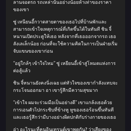
ลานจอดรถ รถเหล่านั้นอย่างน้อยห้าเท่าของราคา
ของเขา
ซู่ เหนียนอี้กวาดสายตาของเธอไปที่บ้านพักและ
สามารถเข้าใจเหตุการณ์ที่เกิดขึ้นได้ในทันที ชิน จี๋
หนานเปิดประตูให้เธอ หลังจากที่เธอออกจากรถ เธอ
ลังเลเล็กน้อย ก่อนที่จะใช้ความคิดในการเป็นฝ่ายเริ่ม
จับแขนของเขาก่อน
“อยู่ใกล้ๆ เข้าใจไหม” ซู่ เหยียนอี้เข้าสู่โหมดแห่งการ
ต่อสู้แล้ว
ชิน จี๋หนานยังคงนิ่งเฉย แต่หัวใจของเขากำลังแทบจะ
กระโจนออกมา อา เขารู้สึกมีความสุขมาก
“เข้าใจ ผมจะร่วมมือเป็นอย่างดี” เขาแกล้งเธอด้วย
การเอนตัวไปกระซิบที่ข้างหู หูของเธอร้อนขึ้นทันที
และเธอรู้สึกว่ามีบางอย่างผิดปกติกับร่างกายของเธอ
อ่า อะไรนะที่คนอินเทรนด์เขาพูดกัน? ว่าเสียงของ