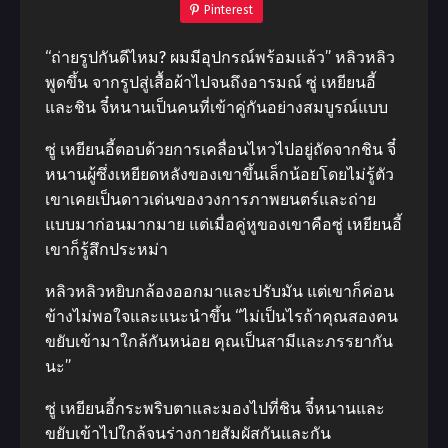
Pinterest
“ถ่ายรูปกันดีไหม? ผมมีอุปกรณ์พร้อมแล้ว” หลิวหลิว
พูดขึ้น จากรูปสู่เสื้อผ้าไปจนถึงอารมณ์ ซู่ เหยียนอี้
และชิน จี๋หนานเป็นคนที่เข้าคู่กันอย่างสมบูรณ์แบบ
ซู่ เหยียนอี้ตอบด้วยการเคลื่อนไหวไปอยู่ถัดจากชิน จี๋
หนานผู้ซึ่งเหยียดหลังของเขาขึ้นเล็กน้อยโดยไม่รู้ตัว
เขาเคยเป็นดาวเด่นของวงการภาพยนตร์​และถ่าย
แบบมาก่อนมากมาย แต่เมื่อคู่หูของเขาคือซู่ เหยียนอี้
เขาก็รู้สึกประหม่า
หลิวหลิวหยิบกล้องออกมาและปรับมัน แต่เขาก็ค่อน
ข้างไม่พอใจและแนะนำขึ้น “ไม่เป็นไรถ้าคุณสองคน
ขยับเข้ามาใกล้กันหน่อย​ คุณเป็นสามีและภรรยากัน
นะ”
ซู่ เหยียนอี้กระพริบตาและมองไปที่ชิน จี๋หนานและ
ขยับเข้าไปใกล้จนร่างกายสัมผัสกันและกัน​