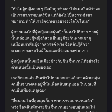
“ทำไมผู้หญิงสวย ๆ ถึงมักถูกจับจอง​ไปหมด? แม้ว่าจะ
เป็นราชาภาพยนตร์ชิน แต่ก็ยังไม่เป็นธรรม! เขา
พยายามทำให้เราอิจฉาเขาอย่างจงใจใช่ไหม?”
ผู้ชายมองไปที่ผู้หญิงและผู้หญิงก็มองไปที่ชาย ชายผู้
นั้นหล่อและผู้หญิงก็สวย ยืนอยู่ด้วยกันพวกเขาดู
เหมือนเผ่าพันธุ์​จากสวรรค์ หวัง จื่อหลินรู้สึกว่า
ดวงตาของเธอไหม้ในขณะที่จ้องมองพวกเขา
ผู้หญิงคนนั้นจะยืนเคียงข้างกับชิน จี๋หนานได้อย่างไร
ตำแหน่งนั้นเป็นของเธอ!
เธอยืดอกแล้วเดินเข้าไปหาพวกเขาแล้วตามด้วยกลุ่ม
คนอื่นๆ บางคนอยู่ที่นั่นเพื่อสนับสนุนเธอ ในขณะที่
คนอื่นเพียงแค่ดูเฉยๆ
“จี๋หนาน ในที่สุด​คุณก็มา พวกเรารอมานานแล้ว”
หวัง จื่อหลินทักทายชิน จี๋หนานอย่างอบอุ่นและไม่