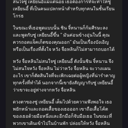
สนใจซู่ เหยียนอี้แม้แต่​น้อย เธอต้องการที่จะทำให้ซู่
เหยียนอี้ ที่เป็นคนแปลกหน้าสำหรับทุกคนในชั้นเรียน
โกรธ
ในขณะที่เธอพูดแบบนั้น ชิน จี๋หนานก็ก้มศีรษะลง
และพูดกับซู่ เหยียนอี้ขึ้น “ มันค่อนข้างอุ่นในนี้ คุณ
ควรถอดแจ็คเก็ตของคุณออก” มันเป็นเรื่องบังเอิญ
หรือเป็นเรื่องที่ตั้งใจ หวัง จื่อหลินก็ไม่สามารถบอกได้
หวัง จื่อหลินไม่สนใจซู่ เหยียนอี้ ดังนั้นชิน จี๋หนาน จึง
ไม่สนใจหวัง จื่อหลิน ไม่ว่าหวัง จื่อหลิน จะวางแผน
อะไร เขาก็ตัดสินใจที่จะเพิกเฉยต่อผู้หญิงที่น่ารำคาญ
ทุกครั้งที่ทำได้ นอกจากนี้เขายังสัญญากับซู่ เหยียนอี้
ว่าเขาจะอยู่ห่างจากหวัง จื่อหลิน
ดวงตาของซู่ เหยียนอี้ เต็มไปด้วยความพึงพอใจ เธอ
พยักหน้าและถอดเสื้อของเธอออก เขาถือเสื้อโค้ต
ของเธอด้วยมือหนึ่งและอีกมือก็จับมือเธอ ในขณะที่
พวกเขาเดินเข้าไปในบ้านพัก ปล่อยให้หวัง จื่อหลิน