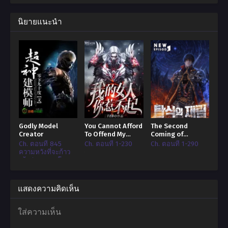
เป็นคนที่มีความรักที่แท้จริงให้กับเธอ หลังจากการเกิดใหม่ เธอได้เพิ่มเติมบางอย่าง
นิยายแนะนำ
ลงไปในรายการของเธอ 1) แก้แค้น 2) ใช้เวลาอยู่กับครอบครัวมากขึ้น
3) ตอบแทนความรู้สึกลึก ๆ ของสามีตามสัญญาของเธอ ถ้าเป็นไปได้ หรือไม่เช่นนั้น
อย่างน้อยก็ทำให้เขาก็มีความสุขและมีชีวิตที่ดีขึ้น ด้วยความช่วยเหลือของพลัง
แห่งการเกิดใหม่ของเธอพร้อมกับ “ระบบภรรยาที่ดี” ซู่ แหยนอี้ ที่เคร่งขรึมและเย็น
ชาจึงตัดสินใจที่จะออกไปปรนเปรอสามีที่ถูกหลงลืมของเธอ แต่ก็ต้องสะดุดกับการ
ขาดการประสบการณ์ของเธอในการพยายามโน้มน้าวเขาว่า ไม่ เขาไม่ได้มีอาการ
ประสาทหลอน และไม่ เธอไม่ได้รู้สึกไม่สบาย! เพียงแต่ว่า ทำไมงานแรกคือการ
ทำให้เขายิ้มได้อย่างแท้จริงสิบครั้ง ถึงได้ยากเย็นขนาดนี้?
Godly Model
You Cannot Afford
The Second
Creator
To Offend My
Coming of
Woman ผู้หญิงข้า
Gluttony
Ch. ตอนที่ 845
Ch. ตอนที่ 1-230
Ch. ตอนที่ 1-290
ใครอย่าแตะ!
ความหวังที่จะก้าว
เข้าสู่ขอบเขตโลก
แสดงความคิดเห็น
ใส่ความเห็น