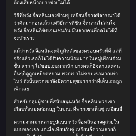
ต้องเสียหน้าอย่างช่วยไม่ได้
วิธีที่หวัง จื่อหลินมองข้ามซู่ เหยียนอี้อาจพิจารณาได้
ว่าคิดมาก่อนแล้ว แต่วิธีการที่ชิน จี๋หนานไม่สนใจ
หวัง จื่อหลินก็ชัดเจนเช่นกัน มีหลายคนที่อดไม่ได้ที่
จะหัวเราะ
แม้ว่าหวัง จื่อหลินจะมีภูมิหลังของครอบครัวที่ดี แต่ที่
จริงแล้วเธอก็ไม่ได้รับความนิยมมากในหมู่เพื่อนร่วม
ชั้น สาว ๆ ไม่ชอบเธอมากนัก บางคนก็อิจฉาและคน
อื่นๆก็ดูถูกเหยียดหยาม พวกเขาไม่ชอบเธอมากเท่า
ไหร่ ดังนั้นพวกเขาจึงมีความสุขมากกว่าที่เห็นเธอถูก
เพิกเฉย
สำหรับกลุ่มผู้ชายที่สนับสนุนหวัง จื่อหลิน พวกเขา
เกือบทั้งหมดก่อกบฏ ในขณะที่​พวกเขาเห็นซู่ เหยียนอี้
ความงามมาหลายรูปแบบ หวัง จื่อหลินอาจดูสวยใน
แบบของเธอ แต่เมื่อเทียบกับซู่ เหยียนอี้ความสวยก็