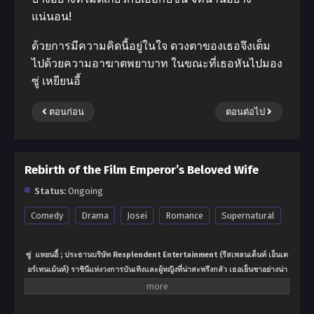
แน่นอน!
ด้วยการมีความคิดนี้อยู่ในใจ ดวงตาของเธอจึงเต็ม
ไปด้วยความอาฆาตพยาบาท ในขณะที่เธอหันไปมอง
ซู่ เหยียนอี้
ตอนก่อน
ตอนต่อไป
Rebirth of the Film Emperor’s Beloved Wife
Status:
Ongoing
Comedy
Drama
Josei
Romance
Supernatural
ซู่ แหยนอี้ ; ประธานบริษัท Resplendent Entertainment (รีสเพลนเด็นท์ เอ็นเต
อร์เทนเม้นท์) ราชินีแห่งวงการบันเทิงและผู้หญิงที่น่าสะพรึงกลัว เธอเย็นชาอย่างน่า
เชื่อไม่ ไม่ยอมอ่อนข้อ มีอำนาจและศิลปินที่เธอเลือกรับประกันได้ว่าจะกลายเป็น
ศูนย์กลางของโลกแห่งความบันเทิง แผนการทำให้เธอสูญเสียทุกสิ่งทุกอย่าง แต่
ก็ทำให้เธอตระหนักได้ว่าผู้ชายที่เธอได้ทำสัญญาแต่งงานด้วยมาหลายปี จริงๆแล้ว